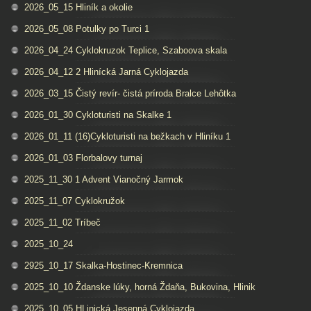
2026_05_15 Hliník a okolie
2026_05_08 Potulky po Turci 1
2026_04_24 Cyklokruzok Teplice, Szaboova skala
2026_04_12 2 Hlinícká Jarná Cyklojazda
2026_03_15 Čistý revír- čistá príroda Bralce Lehôtka
2026_01_30 Cykloturisti na Skalke 1
2026_01_11 (16)Cykloturisti na bežkach v Hliníku 1
2026_01_03 Florbalovy turnaj
2025_11_30 1 Advent Vianočný Jarmok
2025_11_07 Cyklokružok
2025_11_02 Tríbeč
2025_10_24
2925_10_17 Skalka-Hostinec-Kremnica
2025_10_10 Ždanske lúky, horná Ždaňa, Bukovina, Hlinik
2025_10_05 HLinická Jesenná Cyklojazda