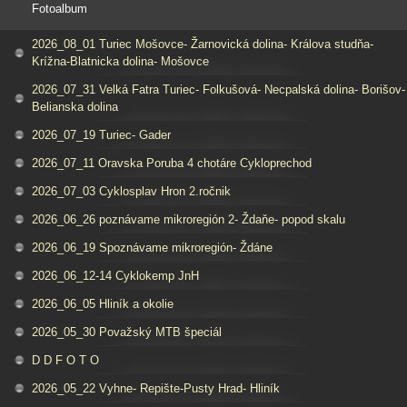
Fotoalbum
2026_08_01 Turiec Mošovce- Žarnovická dolina- Králova studňa-
Krížna-Blatnicka dolina- Mošovce
2026_07_31 Velká Fatra Turiec- Folkušová- Necpalská dolina- Borišov-
Belianska dolina
2026_07_19 Turiec- Gader
2026_07_11 Oravska Poruba 4 chotáre Cykloprechod
2026_07_03 Cyklosplav Hron 2.ročnik
2026_06_26 poznávame mikroregión 2- Ždaňe- popod skalu
2026_06_19 Spoznávame mikroregión- Ždáne
2026_06_12-14 Cyklokemp JnH
2026_06_05 Hliník a okolie
2026_05_30 Považský MTB špeciál
D D F O T O
2026_05_22 Vyhne- Repište-Pusty Hrad- Hliník