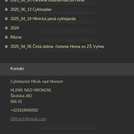
2025_06_20 Červená studna-marcus-Hlinik
2025_06_13 Cyklosplav
2025_04_19 Hlinická jarná cyklojazda
2024
Rôzne
2025_04_05 Čistá dolina- čistenie Hrona so ZŠ Vyhne
Kontakt
Cykloturisti Hliník nad Hronom
HLINÍK NAD HRONOM,
Školská 482
966 01
+421918946592
DDfoto1@gmail.com