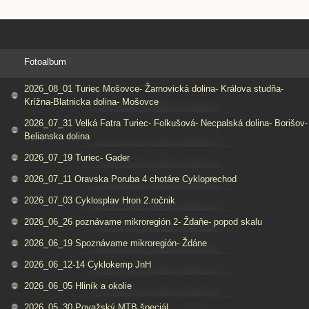
Fotoalbum
2026_08_01 Turiec Mošovce- Žarnovická dolina- Králova studňa-
Krížna-Blatnicka dolina- Mošovce
2026_07_31 Velká Fatra Turiec- Folkušová- Necpalská dolina- Borišov-
Belianska dolina
2026_07_19 Turiec- Gader
2026_07_11 Oravska Poruba 4 chotáre Cykloprechod
2026_07_03 Cyklosplav Hron 2.ročnik
2026_06_26 poznávame mikroregión 2- Ždaňe- popod skalu
2026_06_19 Spoznávame mikroregión- Ždáne
2026_06_12-14 Cyklokemp JnH
2026_06_05 Hliník a okolie
2026_05_30 Považský MTB špeciál