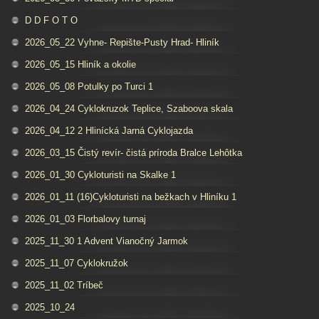
D D F O T O
2026_05_22 Vyhne- Repište-Pusty Hrad- Hliník
2026_05_15 Hliník a okolie
2026_05_08 Potulky po Turci 1
2026_04_24 Cyklokruzok Teplice, Szaboova skala
2026_04_12 2 Hlinícká Jarná Cyklojazda
2026_03_15 Čistý revír- čistá príroda Bralce Lehôtka
2026_01_30 Cykloturisti na Skalke 1
2026_01_11 (16)Cykloturisti na bežkach v Hliníku 1
2026_01_03 Florbalovy turnaj
2025_11_30 1 Advent Vianočný Jarmok
2025_11_07 Cyklokružok
2025_11_02 Tríbeč
2025_10_24