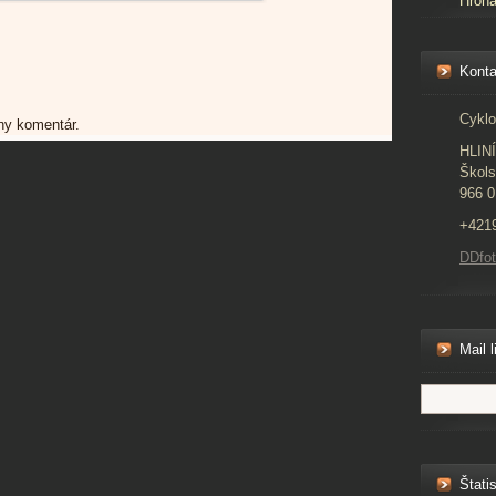
Hron
Konta
Cyklo
dny komentár.
HLIN
Škols
966 0
+421
DDfo
Mail l
Štatis