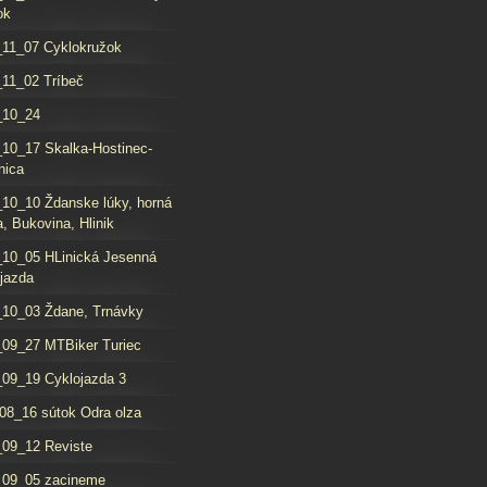
ok
11_07 Cyklokružok
11_02 Tríbeč
_10_24
10_17 Skalka-Hostinec-
nica
10_10 Ždanske lúky, horná
, Bukovina, Hlinik
10_05 HLinická Jesenná
jazda
10_03 Ždane, Trnávky
09_27 MTBiker Turiec
09_19 Cyklojazda 3
08_16 sútok Odra olza
09_12 Reviste
_09_05 zacineme