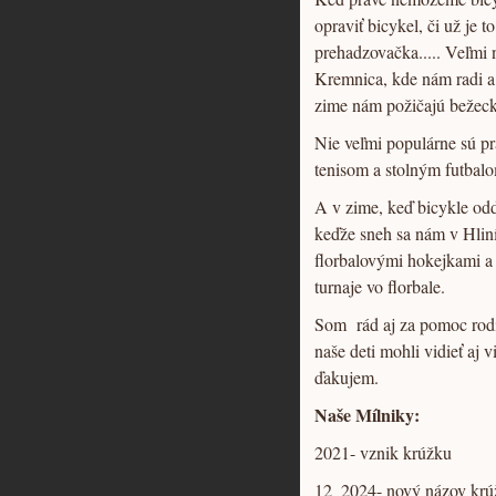
opraviť bicykel, či už je 
prehadzovačka..... Veľmi
Kremnica, kde nám radi a
zime nám požičajú bežeck
Nie veľmi populárne sú pr
tenisom a stolným futbalo
A v zime, keď bicykle od
keďže sneh sa nám v Hlin
florbalovými hokejkami a
turnaje vo florbale.
Som rád aj za pomoc rodič
naše deti mohli vidieť aj 
ďakujem.
Naše Mílniky:
2021- vznik krúžku
12_2024- nový názov krú