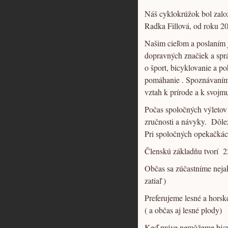
Náš cyklokrúžok bol založ
Radka Fillová, od roku 20
Našim cieľom a poslaním j
dopravných značiek a spr
o šport, bicyklovanie a p
pomáhanie . Spoznávaním
vztah k prírode a k svojm
Počas spoločných výletov d
zručnosti a návyky. Dôlež
Pri spoločných opekačkác
Členskú základňu tvorí 22
Občas sa zúčastníme nejak
zatiaľ )
Preferujeme lesné a horsk
( a občas aj lesné plody)
Keď práve nemôžeme bicykl