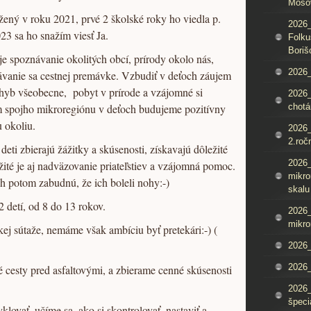
Mošo
ený v roku 2021, prvé 2 školské roky ho viedla p.
2026_
23 sa ho snažím viesť Ja.
Folku
Boriš
e spoznávanie okolitých obcí, prírody okolo nás,
2026_
ávanie sa cestnej premávke. Vzbudiť v deťoch záujem
ohyb všeobecne, pobyt v prírode a vzájomné si
2026_
 spojho mikroregiónu v deťoch budujeme pozitívny
chotá
u okoliu.
2026_
2.roč
eti zbierajú žážitky a skúsenosti, získavajú dôležité
2026
ité je aj nadväzovanie priateľstiev a vzájomná pomoc.
mikro
h potom zabudnú, že ich boleli nohy:-)
skalu
 detí, od 8 do 13 rokov.
2026
mikro
ej sútaže, nemáme však ambíciu byť pretekári:-) (
2026
2026_
é cesty pred asfaltovými, a zbierame cenné skúsenosti
2026
špeci
ovať, učíme sa, ako si skontrolovať, nastaviť a