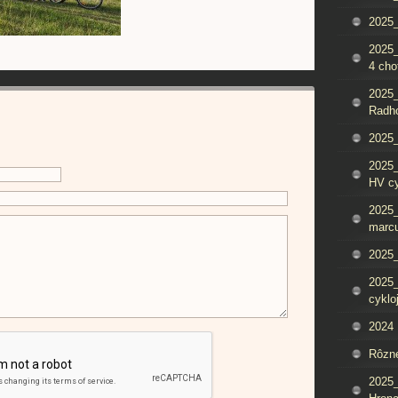
2025_
2025
4 cho
2025
Radh
2025_
2025
HV c
2025_
marcu
2025_
2025_
cyklo
2024
Rôzn
2025_