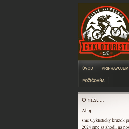
ÚVOD
PRIPRAVUJEME
POŽIČOVŇA
O nás.....
Ahoj
sme Cyklistický krúžok p
2024 sme sa zhodli na no