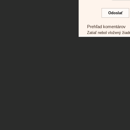
Prehľad komentárov
Zatiaľ nebol vložený žia