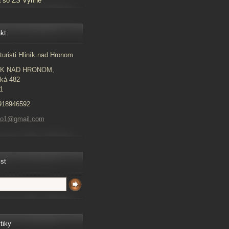
a so ZŠ Vyhne
kt
turisti Hliník nad Hronom
ÍK NAD HRONOM,
ká 482
1
918946592
to1@gmail.com
ist
tiky