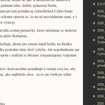
D D 
to padnutá reťaz, defekt, pokazená brzda,
 nám pri tom pomáha aj cykloobchod Cyklo-Santé
2026_
 ochotne opravia to, čo mi už nezvládneme sami, a v
Pusty
ú výstroj).
2026_
avidlá cestnej premávky, ktoré striedame so stolným
2026_
m alebo florbalom.
2026_
Szab
dychujú, ideme pre zmenu trápiť bežky na Skalku,
íku posledné zimy dosť vyhýba. Ale nepohrdneme ani
2026_
Cyklo
 spolu s rodičmi si občasne zorganizujeme vzájomné
2026_
príro
ov, ktorí nezištne pomáhajú a venujú svoj čas, aby
2026_
viac, ako najbližšie obce , za čo im všetkým veľmi
Skalk
2026_
bežka
2026_
žku
2025_