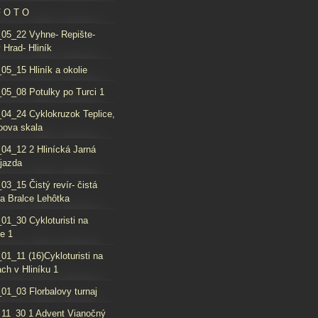
F O T O
05_22 Vyhne- Repište-
 Hrad- Hliník
05_15 Hliník a okolie
05_08 Potulky po Turci 1
04_24 Cyklokruzok Teplice,
oova skala
04_12 2 Hlinícká Jarná
jazda
03_15 Čistý revír- čistá
da Bralce Lehôtka
01_30 Cykloturisti na
e 1
01_11 (16)Cykloturisti na
ch v Hliníku 1
01_03 Florbalovy turnaj
11_30 1 Advent Vianočný