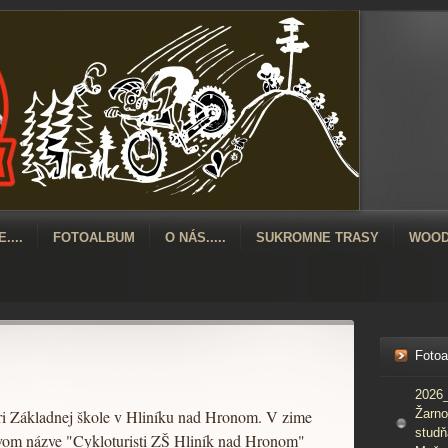
....
FOTOALBUM
O NÁS.....
SUKROMNE TRASY
WOOD
Foto
2026_
ri Základnej škole v Hliníku nad Hronom. V zime
Žarno
studň
vom názve "Cykloturisti ZŠ Hliník nad Hronom"