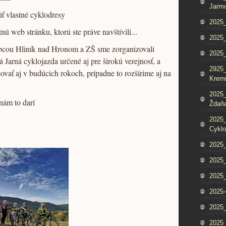
Jarm
iť vlastné cyklodresy
2025_
nú web stránku, ktorú ste práve navštívili...
2025_
obcou Hliník nad Hronom a ZŠ sme zorganizovali
2025
 Jarná cyklojazda určené aj pre širokú verejnosť, a
2925_
vať aj v budúcich rokoch, prípadne to rozšírime aj na
Krem
2025_
 nám to darí
Ždaňa
2025_
Cyklo
2025_
2025_
2025_
2025-
2025_
2025