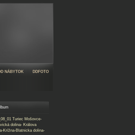
D NÁBYTOK
DDFOTO
album
08_01 Turiec Mošovce-
vická dolina- Králova
a-Krížna-Blatnicka dolina-