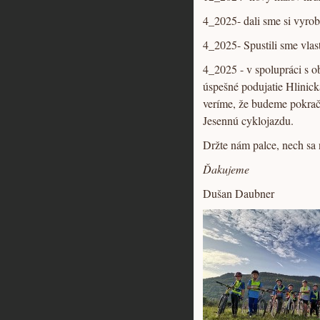
4_2025- dali sme si vyrob
4_2025- Spustili sme vlast
4_2025 - v spolupráci s 
úspešné podujatie Hlinická
veríme, že budeme pokračo
Jesennú cyklojazdu.
Držte nám palce, nech sa
Ďakujeme
Dušan Daubner