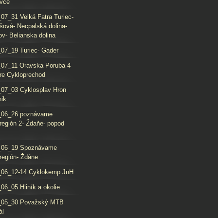
vce
07_31 Velká Fatra Turiec-
šová- Necpalská dolina-
ov- Belianska dolina
07_19 Turiec- Gader
07_11 Oravska Poruba 4
re Cykloprechod
07_03 Cyklosplav Hron
nik
_06_26 poznávame
región 2- Ždaňe- popod
_06_19 Spoznávame
región- Ždáne
_06_12-14 Cyklokemp JnH
06_05 Hliník a okolie
_05_30 Považský MTB
ál