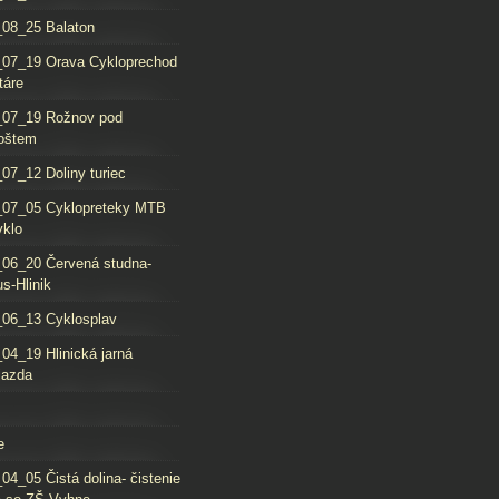
08_25 Balaton
_07_19 Orava Cykloprechod
táre
_07_19 Rožnov pod
oštem
07_12 Doliny turiec
_07_05 Cyklopreteky MTB
yklo
06_20 Červená studna-
s-Hlinik
06_13 Cyklosplav
04_19 Hlinická jarná
jazda
e
04_05 Čistá dolina- čistenie