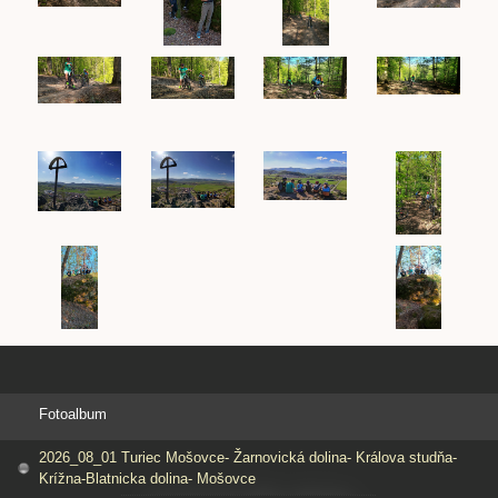
Fotoalbum
2026_08_01 Turiec Mošovce- Žarnovická dolina- Králova studňa-
Krížna-Blatnicka dolina- Mošovce