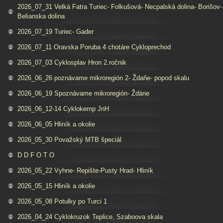
2026_07_31 Velká Fatra Turiec- Folkušová- Necpalská dolina- Borišov-
Belianska dolina
2026_07_19 Turiec- Gader
2026_07_11 Oravska Poruba 4 chotáre Cykloprechod
2026_07_03 Cyklosplav Hron 2.ročnik
2026_06_26 poznávame mikroregión 2- Ždaňe- popod skalu
2026_06_19 Spoznávame mikroregión- Ždáne
2026_06_12-14 Cyklokemp JnH
2026_06_05 Hliník a okolie
2026_05_30 Považský MTB špeciál
D D F O T O
2026_05_22 Vyhne- Repište-Pusty Hrad- Hliník
2026_05_15 Hliník a okolie
2026_05_08 Potulky po Turci 1
2026_04_24 Cyklokruzok Teplice, Szaboova skala