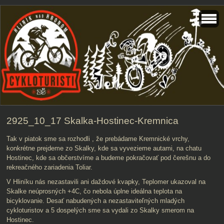
2925_10_17 Skalka-Hostinec-Kremnica
Tak v piatok sme sa rozhodli , že prebádame Kremnické vrchy,
konkrétne prejdeme zo Skalky, kde sa vyvezieme autami, na chatu
Hostinec, kde sa občerstvíme a budeme pokračovať pod čerešnu a do
rekreačného zariadenia Toliar.
V Hliníku nás nezastavili ani daždové kvapky, Teplomer ukazoval na
Skalke neúprosných +4C, čo nebola úplne ideálna teplota na
bicyklovanie. Desať nabudených a nezastaviteľných mladých
cykloturistov a 5 dospelých sme sa vydali zo Skalky smerom na
Hostinec.