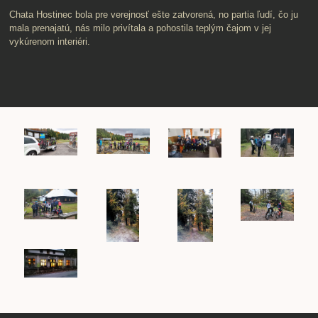
Chata Hostinec bola pre verejnosť ešte zatvorená, no partia ľudí, čo ju
mala prenajatú, nás milo privítala a pohostila teplým čajom v jej
vykúrenom interiéri.