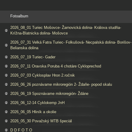
Fotoalbum
2026_08_01 Turiec Mošovce- Žarnovická dolina- Králova studňa-
Krížna-Blatnicka dolina- Mošovce
2026_07_31 Velká Fatra Turiec- Folkušová- Necpalská dolina- Borišov-
Belianska dolina
2026_07_19 Turiec- Gader
2026_07_11 Oravska Poruba 4 chotáre Cykloprechod
2026_07_03 Cyklosplav Hron 2.ročnik
2026_06_26 poznávame mikroregión 2- Ždaňe- popod skalu
2026_06_19 Spoznávame mikroregión- Ždáne
2026_06_12-14 Cyklokemp JnH
2026_06_05 Hliník a okolie
2026_05_30 Považský MTB špeciál
D D F O T O