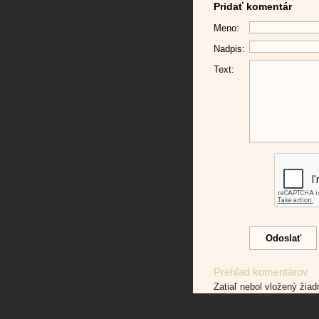
Pridať komentár
Meno:
Nadpis:
Text:
Prehľad komentárov
Zatiaľ nebol vložený žia