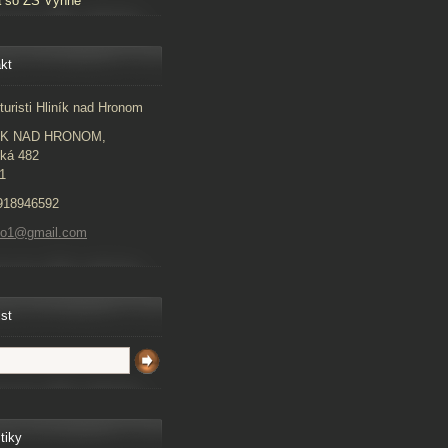
a so ZŠ Vyhne
kt
turisti Hliník nad Hronom
ÍK NAD HRONOM,
ká 482
1
918946592
to1@gmail.com
ist
tiky