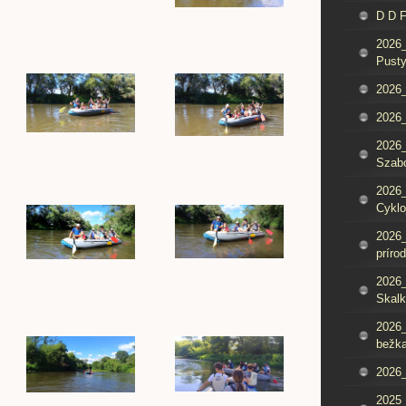
D D 
2026_
Pusty
2026_
2026_
2026_
Szab
2026_
Cyklo
2026_
príro
2026_
Skalk
2026_
bežka
2026_
2025_