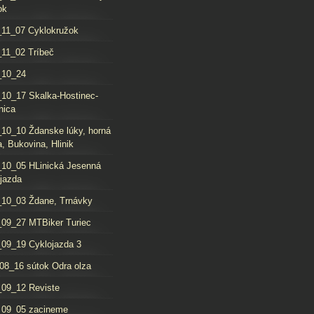
ok
11_07 Cyklokružok
11_02 Tríbeč
_10_24
10_17 Skalka-Hostinec-
nica
10_10 Ždanske lúky, horná
, Bukovina, Hlinik
10_05 HLinická Jesenná
jazda
10_03 Ždane, Trnávky
09_27 MTBiker Turiec
09_19 Cyklojazda 3
08_16 sútok Odra olza
09_12 Reviste
_09_05 zacineme