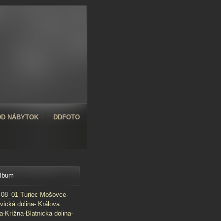
D NÁBYTOK
DDFOTO
album
08_01 Turiec Mošovce-
vická dolina- Králova
a-Krížna-Blatnicka dolina-