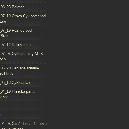
08_25 Balaton
_07_19 Orava Cykloprechod
táre
_07_19 Rožnov pod
oštem
07_12 Doliny turiec
_07_05 Cyklopreteky MTB
yklo
06_20 Červená studna-
s-Hlinik
06_13 Cyklosplav
04_19 Hlinická jarná
jazda
e
04_05 Čistá dolina- čistenie