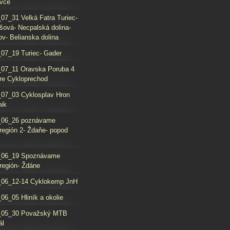
vce
07_31 Velká Fatra Turiec-
šová- Necpalská dolina-
ov- Belianska dolina
07_19 Turiec- Gader
07_11 Oravska Poruba 4
re Cykloprechod
07_03 Cyklosplav Hron
nik
_06_26 poznávame
región 2- Ždaňe- popod
_06_19 Spoznávame
región- Ždáne
_06_12-14 Cyklokemp JnH
06_05 Hliník a okolie
_05_30 Považský MTB
ál