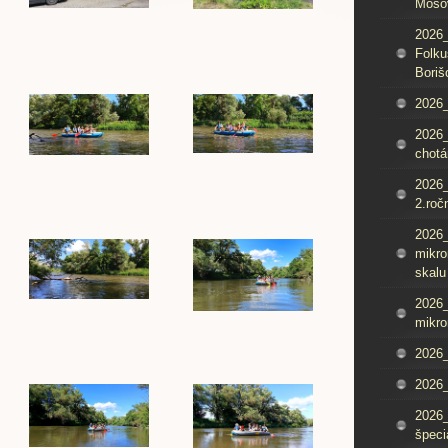
Mošo
2026_
Folku
Boriš
2026_
2026_
chotá
2026_
2.roč
2026
mikro
skalu
2026
mikro
2026
2026_
2026
špeci