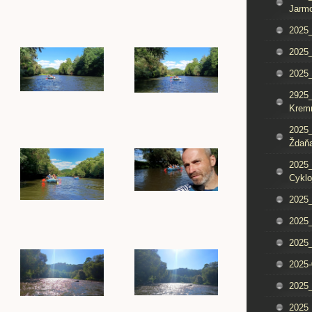
Jarm
2025_
2025_
2025
2925_
Krem
2025_
Ždaňa
2025_
Cyklo
2025_
2025_
2025_
2025-
2025_
2025