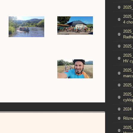
2025_
2025
4 cho
2025
Radh
2025_
2025
HV c
2025_
marcu
2025_
2025_
cyklo
2024
Rôzn
2025_