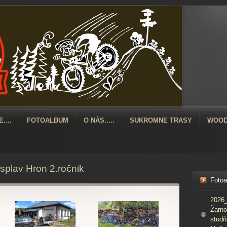
....
FOTOALBUM
O NÁS.....
SUKROMNE TRASY
WOOD
plav Hron 2.ročnik
Foto
2026_
Žarno
studň