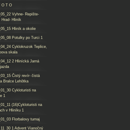
F O T O
05_22 Vyhne- Repište-
 Hrad- Hliník
05_15 Hliník a okolie
05_08 Potulky po Turci 1
04_24 Cyklokruzok Teplice,
oova skala
04_12 2 Hlinícká Jarná
jazda
03_15 Čistý revír- čistá
da Bralce Lehôtka
01_30 Cykloturisti na
e 1
01_11 (16)Cykloturisti na
ch v Hliníku 1
01_03 Florbalovy turnaj
11_30 1 Advent Vianočný