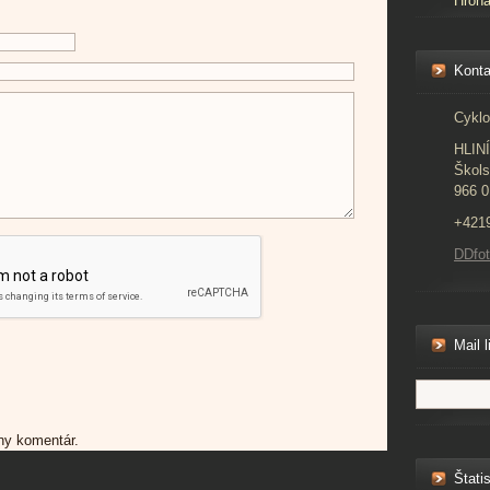
Hron
Konta
Cyklo
HLIN
Škols
966 0
+421
DDfo
Mail l
dny komentár.
Štatis