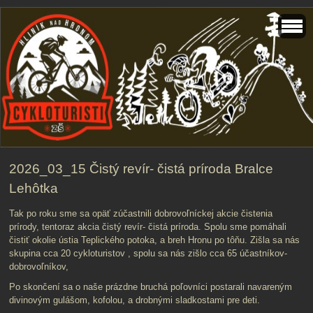
2026_03_15 Čistý revír- čistá príroda Bralce
Lehôtka
Tak po roku sme sa opäť zúčastnili dobrovoľníckej akcie čistenia
prírody, tentoraz akcia čistý revír- čistá príroda. Spolu sme pomáhali
čistiť okolie ústia Teplického potoka, a breh Hronu po tôňu. Zišla sa nás
skupina cca 20 cykloturistov , spolu sa nás zišlo cca 65 účastníkov-
dobrovoľníkov,
Po skončení sa o naše prázdne bruchá poľovníci postarali navareným
divinovým gulášom, kofolou, a drobnými sladkostami pre deti.