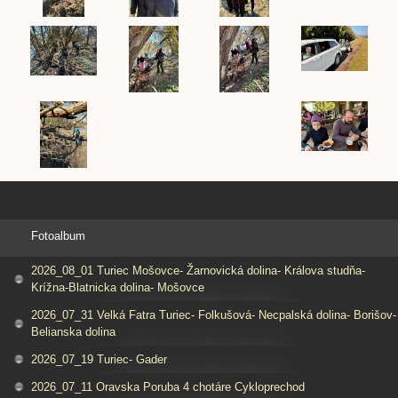
Fotoalbum
2026_08_01 Turiec Mošovce- Žarnovická dolina- Králova studňa-
Krížna-Blatnicka dolina- Mošovce
2026_07_31 Velká Fatra Turiec- Folkušová- Necpalská dolina- Borišov-
Belianska dolina
2026_07_19 Turiec- Gader
2026_07_11 Oravska Poruba 4 chotáre Cykloprechod