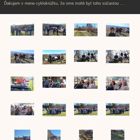
Ďakujem v mene cyklokrúžku, že sme mohli byť toho súčastou ....