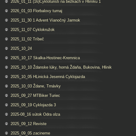
2026_01_11 (16)Cykloturisti na bežkach v Hliníku 1
2026_01_03 Florbalovy turnaj
2025_11_30 1 Advent Vianočný Jarmok
2025_11_07 Cyklokružok
2025_11_02 Tríbeč
2025_10_24
2925_10_17 Skalka-Hostinec-Kremnica
2025_10_10 Ždanske lúky, horná Ždaňa, Bukovina, Hlinik
2025_10_05 HLinická Jesenná Cyklojazda
2025_10_03 Ždane, Trnávky
2025_09_27 MTBiker Turiec
2025_09_19 Cyklojazda 3
2025-08_16 sútok Odra olza
2025_09_12 Reviste
2025_09_05 zacineme