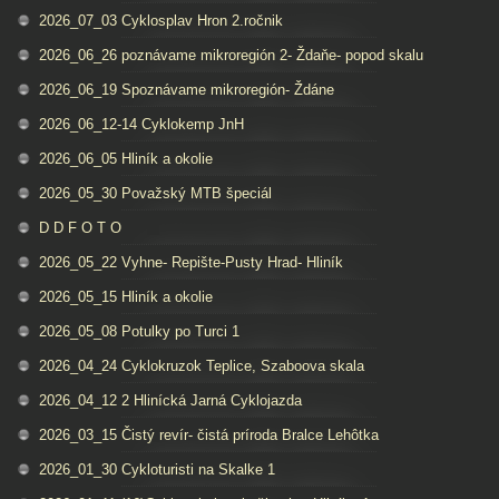
2026_07_03 Cyklosplav Hron 2.ročnik
2026_06_26 poznávame mikroregión 2- Ždaňe- popod skalu
2026_06_19 Spoznávame mikroregión- Ždáne
2026_06_12-14 Cyklokemp JnH
2026_06_05 Hliník a okolie
2026_05_30 Považský MTB špeciál
D D F O T O
2026_05_22 Vyhne- Repište-Pusty Hrad- Hliník
2026_05_15 Hliník a okolie
2026_05_08 Potulky po Turci 1
2026_04_24 Cyklokruzok Teplice, Szaboova skala
2026_04_12 2 Hlinícká Jarná Cyklojazda
2026_03_15 Čistý revír- čistá príroda Bralce Lehôtka
2026_01_30 Cykloturisti na Skalke 1