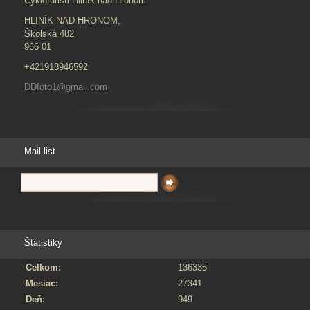
Cykloturisti Hliník nad Hronom
HLINÍK NAD HRONOM,
Školská 482
966 01
+421918946592
DDfoto1@gmail.com
Mail list
Štatistiky
Celkom:
136335
Mesiac:
27341
Deň:
949