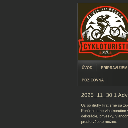
ÚVOD
PRIPRAVUJEME
POŽIČOVŇA
2025_11_30 1 Adv
Už po druhý krát sme sa zú
Ponúkali sme vlastnoručne 
dekorácie, privesky, vianočn
proste všetko možne.