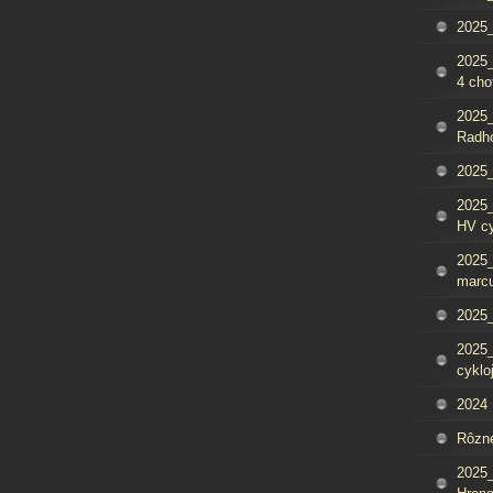
2025_
2025
4 cho
2025
Radh
2025_
2025
HV c
2025_
marcu
2025_
2025_
cyklo
2024
Rôzn
2025_