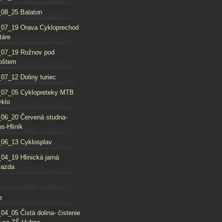
08_25 Balaton
_07_19 Orava Cykloprechod
táre
_07_19 Rožnov pod
oštem
07_12 Doliny turiec
_07_05 Cyklopreteky MTB
yklo
06_20 Červená studna-
s-Hlinik
06_13 Cyklosplav
04_19 Hlinická jarná
jazda
e
04_05 Čistá dolina- čistenie