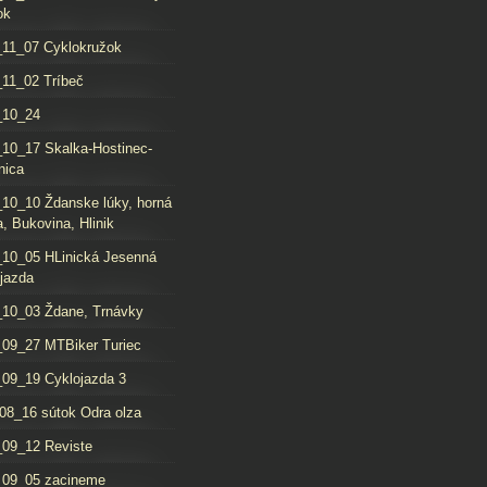
ok
11_07 Cyklokružok
11_02 Tríbeč
_10_24
10_17 Skalka-Hostinec-
nica
10_10 Ždanske lúky, horná
, Bukovina, Hlinik
10_05 HLinická Jesenná
jazda
10_03 Ždane, Trnávky
09_27 MTBiker Turiec
09_19 Cyklojazda 3
08_16 sútok Odra olza
09_12 Reviste
_09_05 zacineme