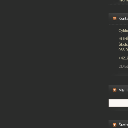
Hron
Konta
Cyklo
HLIN
Škols
966 0
+421
DDfo
Mail l
Štatis