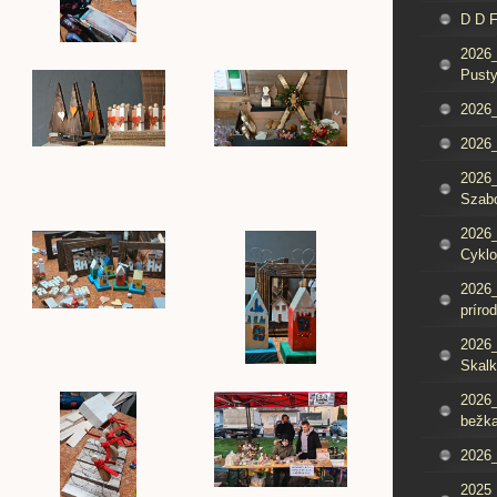
D D 
2026_
Pusty
2026_
2026_
2026_
Szab
2026_
Cyklo
2026_
príro
2026_
Skalk
2026_
bežka
2026_
2025_