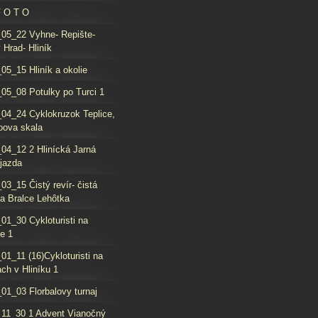
F O T O
05_22 Vyhne- Repište-
 Hrad- Hliník
05_15 Hliník a okolie
05_08 Potulky po Turci 1
04_24 Cyklokruzok Teplice,
oova skala
04_12 2 Hlinícká Jarná
jazda
03_15 Čistý revír- čistá
da Bralce Lehôtka
01_30 Cykloturisti na
e 1
01_11 (16)Cykloturisti na
ch v Hliníku 1
01_03 Florbalovy turnaj
11_30 1 Advent Vianočný