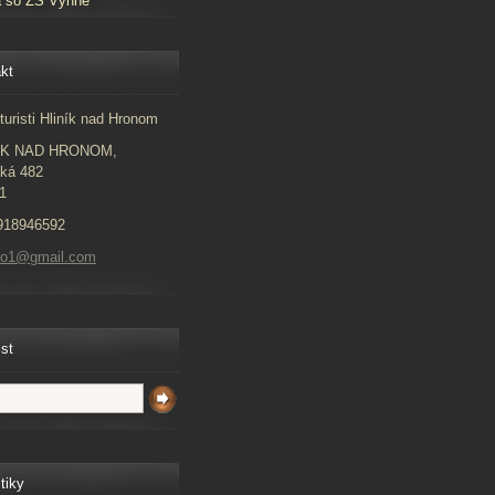
a so ZŠ Vyhne
kt
turisti Hliník nad Hronom
ÍK NAD HRONOM,
ká 482
1
918946592
to1@gmail.com
ist
tiky