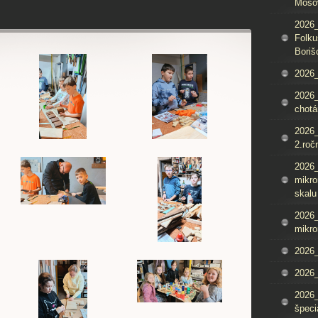
Mošo
2026_
Folku
Boriš
2026_
2026_
chotá
2026_
2.roč
2026
mikro
skalu
2026
mikro
2026
2026_
2026
špeci