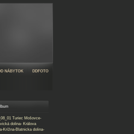
D NÁBYTOK
DDFOTO
album
08_01 Turiec Mošovce-
vická dolina- Králova
a-Krížna-Blatnicka dolina-