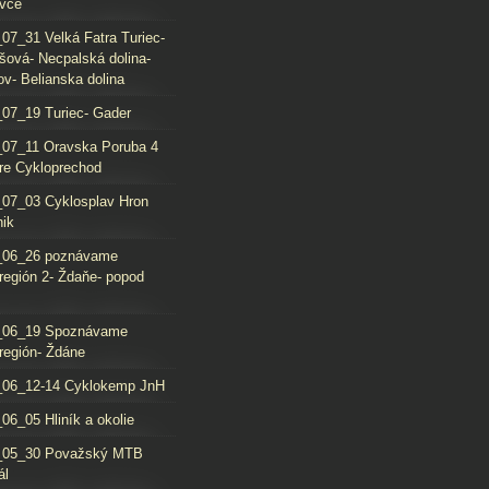
vce
07_31 Velká Fatra Turiec-
šová- Necpalská dolina-
ov- Belianska dolina
07_19 Turiec- Gader
07_11 Oravska Poruba 4
re Cykloprechod
07_03 Cyklosplav Hron
nik
_06_26 poznávame
región 2- Ždaňe- popod
_06_19 Spoznávame
región- Ždáne
_06_12-14 Cyklokemp JnH
06_05 Hliník a okolie
_05_30 Považský MTB
ál