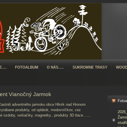
....
FOTOALBUM
O NÁS.....
SUKROMNE TRASY
WOOD
ent Vianočný Jarmok
Foto
častnili adventného jarmoku obce Hliník nad Hronom.
vyrábane produkty, od oplátok, medovníčkov, cez
2026_
é ozdoby, vešiačiky, magnetky., produkty 3D tlace.......
Žarno
studň