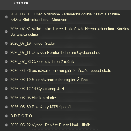
Fotoalbum
2026_08_01 Turiec Mošovce- Žarnovická dolina- Králova studňa-
Krížna-Blatnicka dolina- Mošovce
2026_07_31 Velká Fatra Turiec- Folkušová- Necpalská dolina- Borišov-
Belianska dolina
2026_07_19 Turiec- Gader
2026_07_11 Oravska Poruba 4 chotáre Cykloprechod
2026_07_03 Cyklosplav Hron 2.ročnik
2026_06_26 poznávame mikroregión 2- Ždaňe- popod skalu
2026_06_19 Spoznávame mikroregión- Ždáne
2026_06_12-14 Cyklokemp JnH
2026_06_05 Hliník a okolie
2026_05_30 Považský MTB špeciál
D D F O T O
2026_05_22 Vyhne- Repište-Pusty Hrad- Hliník