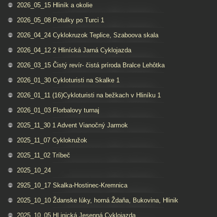
2026_05_15 Hliník a okolie
2026_05_08 Potulky po Turci 1
2026_04_24 Cyklokruzok Teplice, Szaboova skala
2026_04_12 2 Hlinícká Jarná Cyklojazda
2026_03_15 Čistý revír- čistá príroda Bralce Lehôtka
2026_01_30 Cykloturisti na Skalke 1
2026_01_11 (16)Cykloturisti na bežkach v Hliníku 1
2026_01_03 Florbalovy turnaj
2025_11_30 1 Advent Vianočný Jarmok
2025_11_07 Cyklokružok
2025_11_02 Tríbeč
2025_10_24
2925_10_17 Skalka-Hostinec-Kremnica
2025_10_10 Ždanske lúky, horná Ždaňa, Bukovina, Hlinik
2025_10_05 HLinická Jesenná Cyklojazda