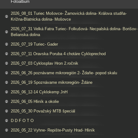
Fotoalbum
2026_08_01 Turiec Mošovce- Žarnovická dolina- Králova studňa-
Krížna-Blatnicka dolina- Mošovce
2026_07_31 Velká Fatra Turiec- Folkušová- Necpalská dolina- Borišov-
Belianska dolina
2026_07_19 Turiec- Gader
2026_07_11 Oravska Poruba 4 chotáre Cykloprechod
2026_07_03 Cyklosplav Hron 2.ročnik
2026_06_26 poznávame mikroregión 2- Ždaňe- popod skalu
2026_06_19 Spoznávame mikroregión- Ždáne
2026_06_12-14 Cyklokemp JnH
2026_06_05 Hliník a okolie
2026_05_30 Považský MTB špeciál
D D F O T O
2026_05_22 Vyhne- Repište-Pusty Hrad- Hliník