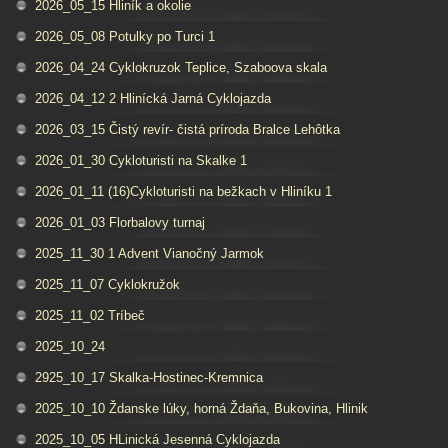
2026_05_15 Hliník a okolie
2026_05_08 Potulky po Turci 1
2026_04_24 Cyklokruzok Teplice, Szaboova skala
2026_04_12 2 Hlinícká Jarná Cyklojazda
2026_03_15 Čistý revír- čistá príroda Bralce Lehôtka
2026_01_30 Cykloturisti na Skalke 1
2026_01_11 (16)Cykloturisti na bežkach v Hliníku 1
2026_01_03 Florbalovy turnaj
2025_11_30 1 Advent Vianočný Jarmok
2025_11_07 Cyklokružok
2025_11_02 Tríbeč
2025_10_24
2925_10_17 Skalka-Hostinec-Kremnica
2025_10_10 Ždanske lúky, horná Ždaňa, Bukovina, Hlinik
2025_10_05 HLinická Jesenná Cyklojazda