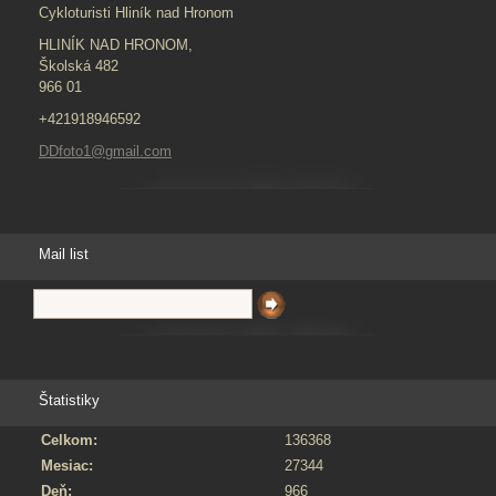
Cykloturisti Hliník nad Hronom
HLINÍK NAD HRONOM,
Školská 482
966 01
+421918946592
DDfoto1@gmail.com
Mail list
Štatistiky
Celkom:
136368
Mesiac:
27344
Deň:
966