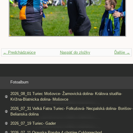
← Predchádzajúce
Naspäť do zložky
Ďalšie →
Fotoalbum
2026_08_01 Turiec Mošovce- Žarnovická dolina- Králova studňa-
Krížna-Blatnicka dolina- Mošovce
2026_07_31 Velká Fatra Turiec- Folkušová- Necpalská dolina- Borišov-
Belianska dolina
2026_07_19 Turiec- Gader
2026_07_11 Oravska Poruba 4 chotáre Cykloprechod