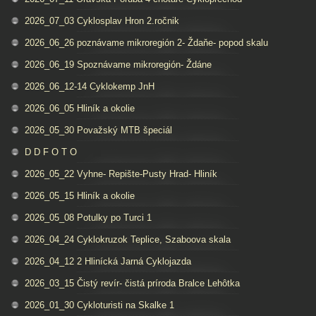
2026_07_03 Cyklosplav Hron 2.ročnik
2026_06_26 poznávame mikroregión 2- Ždaňe- popod skalu
2026_06_19 Spoznávame mikroregión- Ždáne
2026_06_12-14 Cyklokemp JnH
2026_06_05 Hliník a okolie
2026_05_30 Považský MTB špeciál
D D F O T O
2026_05_22 Vyhne- Repište-Pusty Hrad- Hliník
2026_05_15 Hliník a okolie
2026_05_08 Potulky po Turci 1
2026_04_24 Cyklokruzok Teplice, Szaboova skala
2026_04_12 2 Hlinícká Jarná Cyklojazda
2026_03_15 Čistý revír- čistá príroda Bralce Lehôtka
2026_01_30 Cykloturisti na Skalke 1