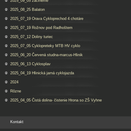
2025_09_05 zacineme
2025_08_25 Balaton
2025_07_19 Orava Cykloprechod 4 chotáre
2025_07_19 Rožnov pod Radhoštem
2025_07_12 Doliny turiec
2025_07_05 Cyklopreteky MTB HV cyklo
2025_06_20 Červená studna-marcus-Hlinik
2025_06_13 Cyklosplav
2025_04_19 Hlinická jarná cyklojazda
2024
Rôzne
2025_04_05 Čistá dolina- čistenie Hrona so ZŠ Vyhne
Kontakt