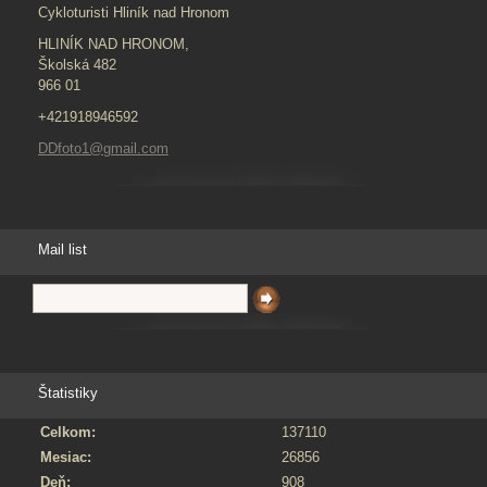
Cykloturisti Hliník nad Hronom
HLINÍK NAD HRONOM,
Školská 482
966 01
+421918946592
DDfoto1@gmail.com
Mail list
Štatistiky
Celkom:
137110
Mesiac:
26856
Deň:
908