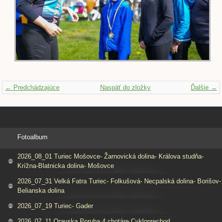
← Predchádzajúce
Naspäť do zložky
Ďalšie →
Fotoalbum
2026_08_01 Turiec Mošovce- Žarnovická dolina- Králova studňa-
Krížna-Blatnicka dolina- Mošovce
2026_07_31 Velká Fatra Turiec- Folkušová- Necpalská dolina- Borišov-
Belianska dolina
2026_07_19 Turiec- Gader
2026_07_11 Oravska Poruba 4 chotáre Cykloprechod