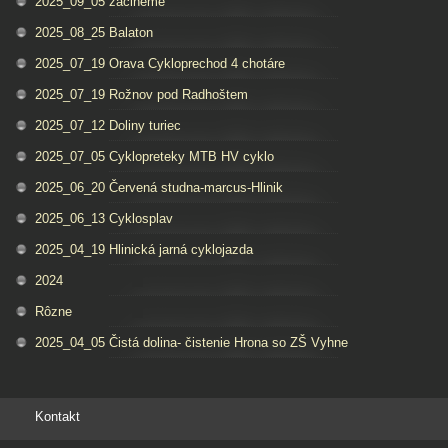
2025_09_05 zacineme
2025_08_25 Balaton
2025_07_19 Orava Cykloprechod 4 chotáre
2025_07_19 Rožnov pod Radhoštem
2025_07_12 Doliny turiec
2025_07_05 Cyklopreteky MTB HV cyklo
2025_06_20 Červená studna-marcus-Hlinik
2025_06_13 Cyklosplav
2025_04_19 Hlinická jarná cyklojazda
2024
Rôzne
2025_04_05 Čistá dolina- čistenie Hrona so ZŠ Vyhne
Kontakt