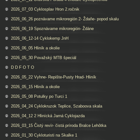
2026_07_03 Cyklosplav Hron 2.ročnik
2026_06_26 poznávame mikroregión 2- Ždaňe- popod skalu
2026_06_19 Spoznávame mikroregión- Ždáne
2026_06_12-14 Cyklokemp JnH
2026_06_05 Hliník a okolie
2026_05_30 Považský MTB špeciál
D D F O T O
2026_05_22 Vyhne- Repište-Pusty Hrad- Hliník
2026_05_15 Hliník a okolie
2026_05_08 Potulky po Turci 1
2026_04_24 Cyklokruzok Teplice, Szaboova skala
2026_04_12 2 Hlinícká Jarná Cyklojazda
2026_03_15 Čistý revír- čistá príroda Bralce Lehôtka
2026_01_30 Cykloturisti na Skalke 1