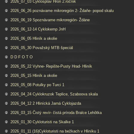
2026_07_03 Cyklosplav Hron 2.ročnik
2026_06_26 poznávame mikroregión 2- Ždaňe- popod skalu
2026_06_19 Spoznávame mikroregión- Ždáne
2026_06_12-14 Cyklokemp JnH
2026_06_05 Hliník a okolie
2026_05_30 Považský MTB špeciál
D D F O T O
2026_05_22 Vyhne- Repište-Pusty Hrad- Hliník
2026_05_15 Hliník a okolie
2026_05_08 Potulky po Turci 1
2026_04_24 Cyklokruzok Teplice, Szaboova skala
2026_04_12 2 Hlinícká Jarná Cyklojazda
2026_03_15 Čistý revír- čistá príroda Bralce Lehôtka
2026_01_30 Cykloturisti na Skalke 1
2026_01_11 (16)Cykloturisti na bežkach v Hliníku 1