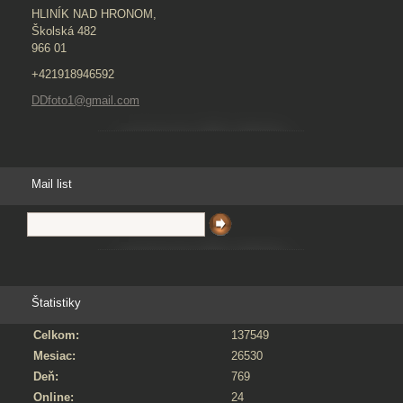
HLINÍK NAD HRONOM,
Školská 482
966 01
+421918946592
DDfoto1@gmail.com
Mail list
Štatistiky
Celkom:
137549
Mesiac:
26530
Deň:
769
Online:
24