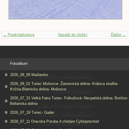
← Predchádzajúce
Naspäť do zložky
Ďalšie →
Fotoalbum
2026_08_08 Maďarsko
2026_08_01 Turiec Mošovce- Žarnovická dolina- Králova studňa-
Krížna-Blatnicka dolina- Mošovce
2026_07_31 Velká Fatra Turiec- Folkušová- Necpalská dolina- Borišov-
Belianska dolina
2026_07_19 Turiec- Gader
2026_07_11 Oravska Poruba 4 chotáre Cykloprechod