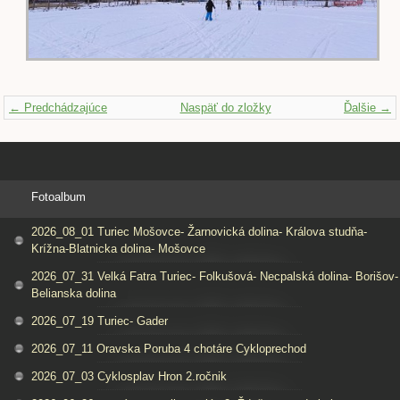
← Predchádzajúce
Naspäť do zložky
Ďalšie →
Fotoalbum
2026_08_01 Turiec Mošovce- Žarnovická dolina- Králova studňa-
Krížna-Blatnicka dolina- Mošovce
2026_07_31 Velká Fatra Turiec- Folkušová- Necpalská dolina- Borišov-
Belianska dolina
2026_07_19 Turiec- Gader
2026_07_11 Oravska Poruba 4 chotáre Cykloprechod
2026_07_03 Cyklosplav Hron 2.ročnik