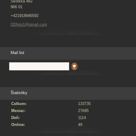
Školská 482
966 01
+421918946592
DDfoto1@gmail.com
Mail list
Štatistiky
Celkom:
133735
Mesiac:
27695
Deň:
1114
Online:
49