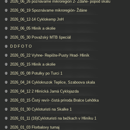
2026_06_26 poznávame mikroregión 2- Ždaňe- popod skalu
2026_06_19 Spoznávame mikroregión- Ždáne
2026_06_12-14 Cyklokemp JnH
2026_06_05 Hliník a okolie
2026_05_30 Považský MTB špeciál
D D F O T O
2026_05_22 Vyhne- Repište-Pusty Hrad- Hliník
2026_05_15 Hliník a okolie
2026_05_08 Potulky po Turci 1
2026_04_24 Cyklokruzok Teplice, Szaboova skala
2026_04_12 2 Hlinícká Jarná Cyklojazda
2026_03_15 Čistý revír- čistá príroda Bralce Lehôtka
2026_01_30 Cykloturisti na Skalke 1
2026_01_11 (16)Cykloturisti na bežkach v Hliníku 1
2026_01_03 Florbalovy turnaj