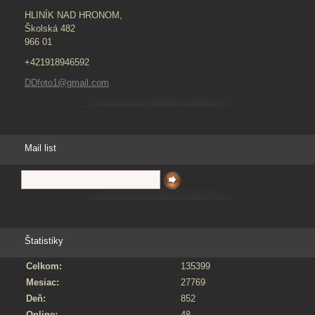
HLINÍK NAD HRONOM,
Školská 482
966 01
+421918946592
DDfoto1@gmail.com
Mail list
Štatistiky
Celkom:
135399
Mesiac:
27769
Deň:
852
Online:
48