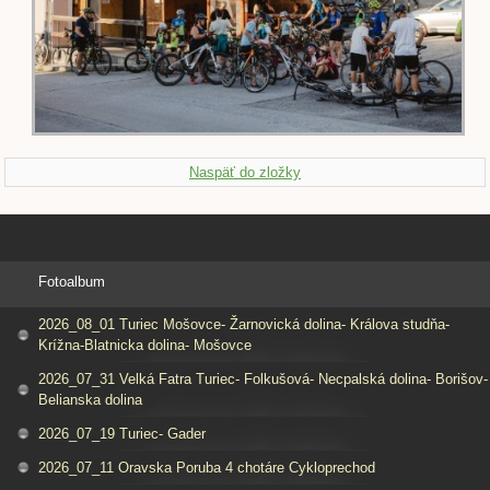
Naspäť do zložky
Fotoalbum
2026_08_01 Turiec Mošovce- Žarnovická dolina- Králova studňa-
Krížna-Blatnicka dolina- Mošovce
2026_07_31 Velká Fatra Turiec- Folkušová- Necpalská dolina- Borišov-
Belianska dolina
2026_07_19 Turiec- Gader
2026_07_11 Oravska Poruba 4 chotáre Cykloprechod