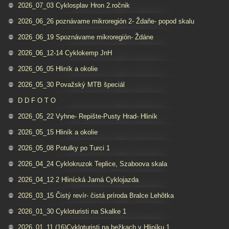
2026_07_03 Cyklosplav Hron 2.ročnik
2026_06_26 poznávame mikroregión 2- Ždaňe- popod skalu
2026_06_19 Spoznávame mikroregión- Ždáne
2026_06_12-14 Cyklokemp JnH
2026_06_05 Hliník a okolie
2026_05_30 Považský MTB špeciál
D D F O T O
2026_05_22 Vyhne- Repište-Pusty Hrad- Hliník
2026_05_15 Hliník a okolie
2026_05_08 Potulky po Turci 1
2026_04_24 Cyklokruzok Teplice, Szaboova skala
2026_04_12 2 Hlinícká Jarná Cyklojazda
2026_03_15 Čistý revír- čistá príroda Bralce Lehôtka
2026_01_30 Cykloturisti na Skalke 1
2026_01_11 (16)Cykloturisti na bežkach v Hliníku 1