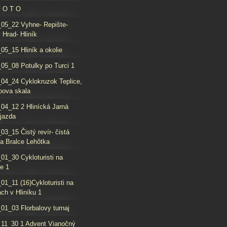
F O T O
05_22 Vyhne- Repište-
 Hrad- Hliník
05_15 Hliník a okolie
05_08 Potulky po Turci 1
04_24 Cyklokruzok Teplice,
oova skala
04_12 2 Hlinícká Jarná
jazda
03_15 Čistý revír- čistá
da Bralce Lehôtka
01_30 Cykloturisti na
e 1
01_11 (16)Cykloturisti na
ch v Hliníku 1
01_03 Florbalovy turnaj
11_30 1 Advent Vianočný