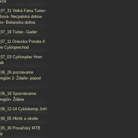
vce
07_31 Velká Fatra Turiec-
šová- Necpalská dolina-
ov- Belianska dolina
07_19 Turiec- Gader
07_11 Oravska Poruba 4
re Cykloprechod
07_03 Cyklosplav Hron
nik
_06_26 poznávame
región 2- Ždaňe- popod
_06_19 Spoznávame
región- Ždáne
_06_12-14 Cyklokemp JnH
06_05 Hliník a okolie
_05_30 Považský MTB
ál