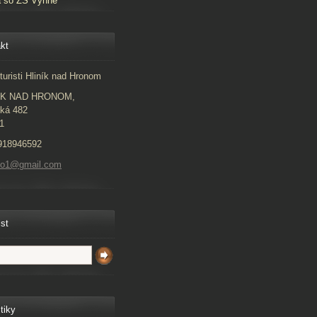
a so ZŠ Vyhne
kt
turisti Hliník nad Hronom
ÍK NAD HRONOM,
ká 482
1
918946592
to1@gmail.com
ist
tiky