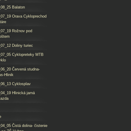
08_25 Balaton
_07_19 Orava Cykloprechod
táre
_07_19 Rožnov pod
oštem
07_12 Doliny turiec
_07_05 Cyklopreteky MTB
yklo
06_20 Červená studna-
s-Hlinik
06_13 Cyklosplav
04_19 Hlinická jarná
jazda
e
04_05 Čistá dolina- čistenie