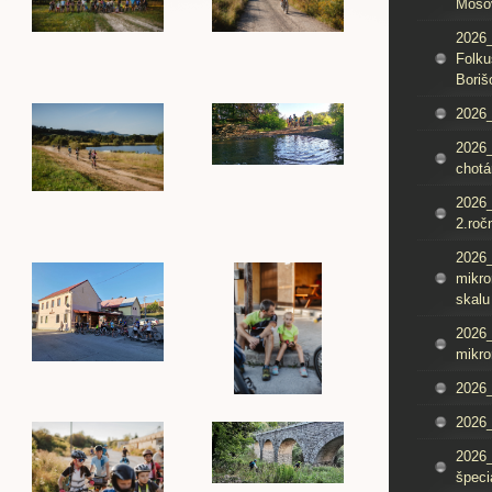
Mošo
2026_
Folku
Boriš
2026_
2026_
chotá
2026_
2.roč
2026
mikro
skalu
2026
mikro
2026
2026_
2026
špeci