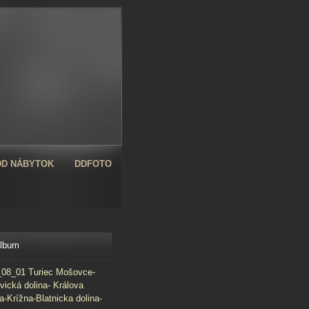
D NÁBYTOK
DDFOTO
album
08_01 Turiec Mošovce-
vická dolina- Králova
a-Krížna-Blatnicka dolina-