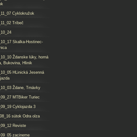
ok
11_07 Cyklokružok
11_02 Tríbeč
_10_24
10_17 Skalka-Hostinec-
nica
10_10 Ždanske lúky, horná
, Bukovina, Hlinik
10_05 HLinická Jesenná
jazda
10_03 Ždane, Trnávky
09_27 MTBiker Turiec
09_19 Cyklojazda 3
08_16 sútok Odra olza
09_12 Reviste
_09_05 zacineme