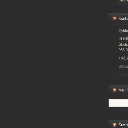
Hron
Konta
Cyklo
HLIN
Škols
966 0
+421
DDfo
Mail l
Štatis