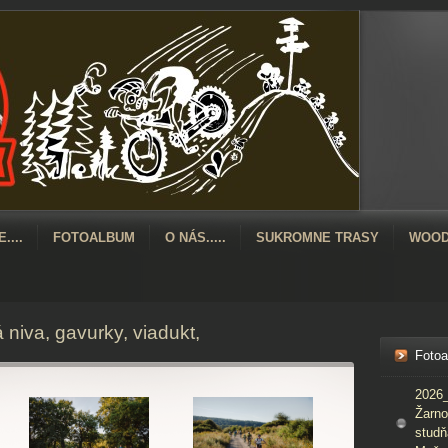
....
FOTOALBUM
O NÁS.....
SUKROMNE TRASY
WOOD
iva, gavurky, viadukt,
Foto
2026_
Žarno
studň