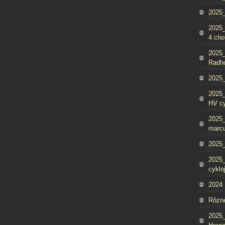
2025_
2025
4 cho
2025
Radh
2025_
2025
HV c
2025_
marcu
2025_
2025_
cyklo
2024
Rôzn
2025_