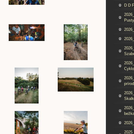
D D 
2026_
Pusty
2026_
2026_
2026_
Szab
2026_
Cyklo
2026_
príro
2026_
Skalk
2026_
bežka
2026_
2025_