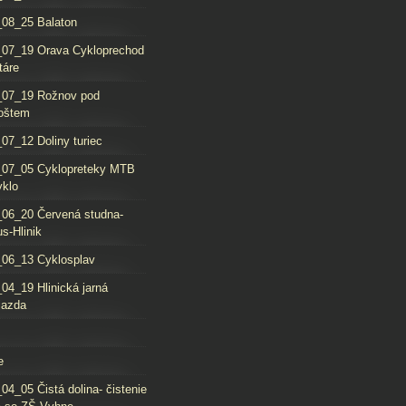
08_25 Balaton
_07_19 Orava Cykloprechod
táre
_07_19 Rožnov pod
oštem
07_12 Doliny turiec
_07_05 Cyklopreteky MTB
yklo
06_20 Červená studna-
s-Hlinik
06_13 Cyklosplav
04_19 Hlinická jarná
jazda
e
04_05 Čistá dolina- čistenie