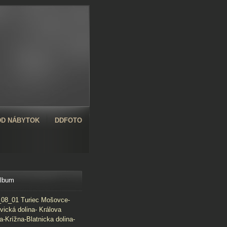
D NÁBYTOK
DDFOTO
album
08_01 Turiec Mošovce-
vická dolina- Králova
a-Krížna-Blatnicka dolina-