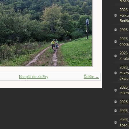
Mošo
2026_
Folku
Boriš
2026_
2026_
chotá
2026_
2.roč
2026
mikro
Naspäť do zložky
Ďalšie →
skalu
2026
mikro
2026
2026_
2026
špeci