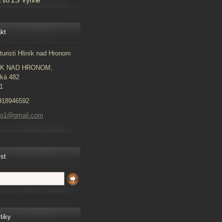
a so ZŠ Vyhne
kt
turisti Hliník nad Hronom
ÍK NAD HRONOM,
ká 482
1
918946592
to1@gmail.com
ist
tiky