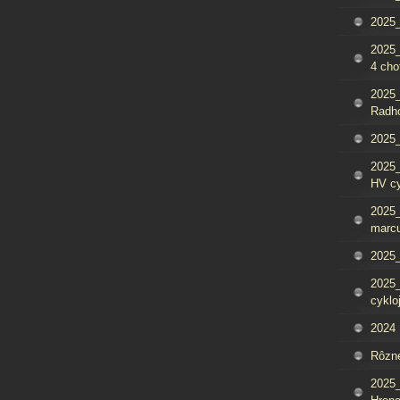
2025_
2025
4 cho
2025
Radh
2025_
2025
HV c
2025_
marcu
2025_
2025_
cyklo
2024
Rôzn
2025_