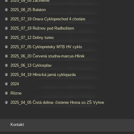
2025_09_05 zacineme
2025_08_25 Balaton
2025_07_19 Orava Cykloprechod 4 chotáre
2025_07_19 Rožnov pod Radhoštem
2025_07_12 Doliny turiec
2025_07_05 Cyklopreteky MTB HV cyklo
2025_06_20 Červená studna-marcus-Hlinik
2025_06_13 Cyklosplav
2025_04_19 Hlinická jarná cyklojazda
2024
Rôzne
2025_04_05 Čistá dolina- čistenie Hrona so ZŠ Vyhne
Kontakt