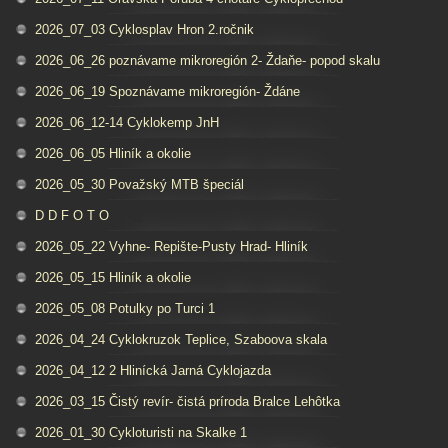
2026_07_03 Cyklosplav Hron 2.ročnik
2026_06_26 poznávame mikroregión 2- Ždaňe- popod skalu
2026_06_19 Spoznávame mikroregión- Ždáne
2026_06_12-14 Cyklokemp JnH
2026_06_05 Hliník a okolie
2026_05_30 Považský MTB špeciál
D D F O T O
2026_05_22 Vyhne- Repište-Pusty Hrad- Hliník
2026_05_15 Hliník a okolie
2026_05_08 Potulky po Turci 1
2026_04_24 Cyklokruzok Teplice, Szaboova skala
2026_04_12 2 Hlinícká Jarná Cyklojazda
2026_03_15 Čistý revír- čistá príroda Bralce Lehôtka
2026_01_30 Cykloturisti na Skalke 1