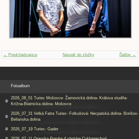
← Predchádzajúce
Naspäť do zložky
Ďalšie →
Fotoalbum
2026_08_01 Turiec Mošovce- Žarnovická dolina- Králova studňa-
Krížna-Blatnicka dolina- Mošovce
2026_07_31 Velká Fatra Turiec- Folkušová- Necpalská dolina- Borišov-
Belianska dolina
2026_07_19 Turiec- Gader
2026_07_11 Oravska Poruba 4 chotáre Cykloprechod