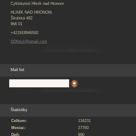
Cykloturisti Hliník nad Hronom
HLINÍK NAD HRONOM,
Školská 482
966 01
+421918946592
DDfoto1@gmail.com
Mail list
Štatistiky
Celkom:
134231
Mesiac:
27760
Deň:
990