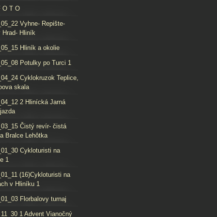
F O T O
05_22 Vyhne- Repište-
 Hrad- Hliník
05_15 Hliník a okolie
05_08 Potulky po Turci 1
04_24 Cyklokruzok Teplice,
oova skala
04_12 2 Hlinícká Jarná
jazda
03_15 Čistý revír- čistá
da Bralce Lehôtka
01_30 Cykloturisti na
e 1
01_11 (16)Cykloturisti na
ch v Hliníku 1
01_03 Florbalovy turnaj
11_30 1 Advent Vianočný