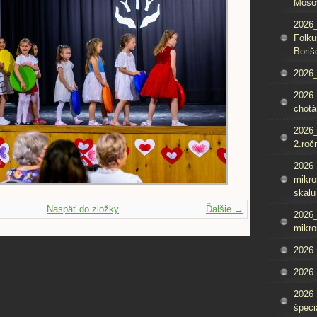
Mošo
2026_
Folku
Boriš
2026_
2026_
chotá
2026_
2.roč
2026
mikro
skalu
Naspäť do zložky
Ďalšie →
2026
mikro
2026
2026_
2026
špeci