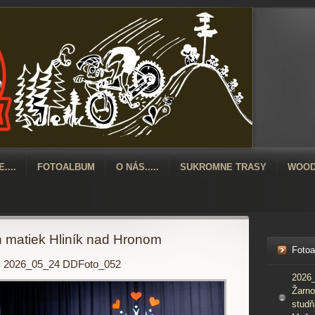
....
FOTOALBUM
O NÁS.....
SUKROMNE TRASY
WOOD
matiek Hliník nad Hronom
Foto
2026_05_24 DDFoto_052
2026_
Žarno
studň