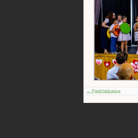
← Predchádzajúce