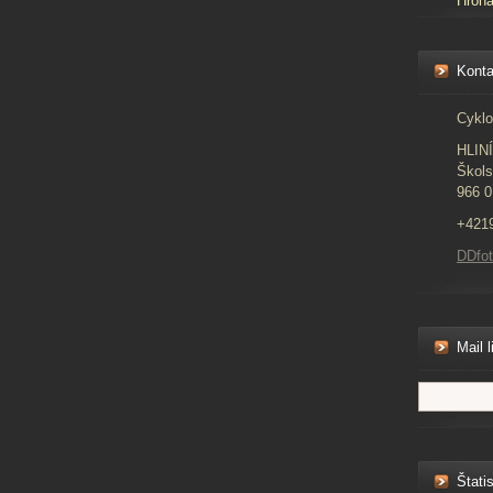
Hron
Konta
Cyklo
HLIN
Škols
966 0
+421
DDfo
Mail l
Štatis