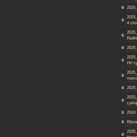
2025_
2025
4 cho
2025
Radh
2025_
2025
HV c
2025_
marcu
2025_
2025_
cyklo
2024
Rôzn
2025_