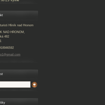
a so ZŠ Vyhne
kt
turisti Hliník nad Hronom
ÍK NAD HRONOM,
ká 482
1
918946592
to1@gmail.com
ist
tiky