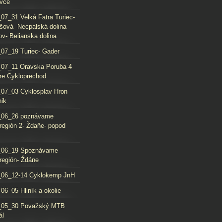
vce
07_31 Velká Fatra Turiec-
šová- Necpalská dolina-
ov- Belianska dolina
07_19 Turiec- Gader
07_11 Oravska Poruba 4
re Cykloprechod
07_03 Cyklosplav Hron
nik
_06_26 poznávame
región 2- Ždaňe- popod
_06_19 Spoznávame
región- Ždáne
_06_12-14 Cyklokemp JnH
06_05 Hliník a okolie
_05_30 Považský MTB
ál