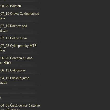
08_25 Balaton
_07_19 Orava Cykloprechod
táre
_07_19 Rožnov pod
oštem
07_12 Doliny turiec
_07_05 Cyklopreteky MTB
yklo
06_20 Červená studna-
s-Hlinik
06_13 Cyklosplav
04_19 Hlinická jarná
jazda
e
04_05 Čistá dolina- čistenie