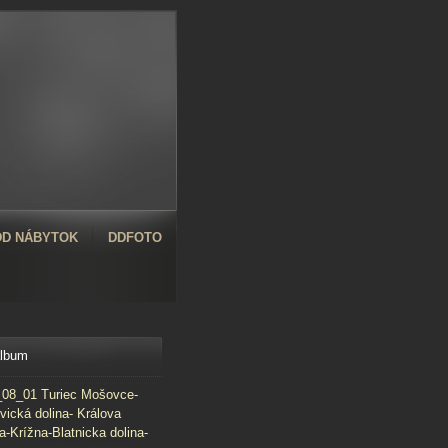
D NÁBYTOK
DDFOTO
album
08_01 Turiec Mošovce-
vická dolina- Králova
a-Krížna-Blatnicka dolina-