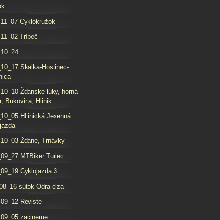
ok
11_07 Cyklokružok
11_02 Tríbeč
_10_24
10_17 Skalka-Hostinec-
nica
10_10 Ždanske lúky, horná
, Bukovina, Hlinik
10_05 HLinická Jesenná
jazda
10_03 Ždane, Trnávky
09_27 MTBiker Turiec
09_19 Cyklojazda 3
08_16 sútok Odra olza
09_12 Reviste
_09_05 zacineme