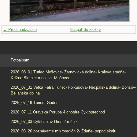
← Predchádzajúce
Naspäť do zložky
Fotoalbum
2026_08_01 Turiec Mošovce- Žarnovická dolina- Králova studňa-
Krížna-Blatnicka dolina- Mošovce
2026_07_31 Velká Fatra Turiec- Folkušová- Necpalská dolina- Borišov-
Belianska dolina
2026_07_19 Turiec- Gader
2026_07_11 Oravska Poruba 4 chotáre Cykloprechod
2026_07_03 Cyklosplav Hron 2.ročnik
2026_06_26 poznávame mikroregión 2- Ždaňe- popod skalu