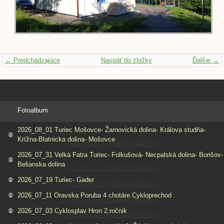
← Predchádzajúce
Naspäť do zložky
Ďalšie →
Fotoalbum
2026_08_01 Turiec Mošovce- Žarnovická dolina- Králova studňa-
Krížna-Blatnicka dolina- Mošovce
2026_07_31 Velká Fatra Turiec- Folkušová- Necpalská dolina- Borišov-
Belianska dolina
2026_07_19 Turiec- Gader
2026_07_11 Oravska Poruba 4 chotáre Cykloprechod
2026_07_03 Cyklosplav Hron 2.ročnik