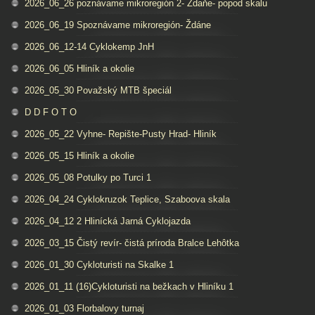
2026_06_26 poznávame mikroregión 2- Ždaňe- popod skalu
2026_06_19 Spoznávame mikroregión- Ždáne
2026_06_12-14 Cyklokemp JnH
2026_06_05 Hliník a okolie
2026_05_30 Považský MTB špeciál
D D F O T O
2026_05_22 Vyhne- Repište-Pusty Hrad- Hliník
2026_05_15 Hliník a okolie
2026_05_08 Potulky po Turci 1
2026_04_24 Cyklokruzok Teplice, Szaboova skala
2026_04_12 2 Hlinícká Jarná Cyklojazda
2026_03_15 Čistý revír- čistá príroda Bralce Lehôtka
2026_01_30 Cykloturisti na Skalke 1
2026_01_11 (16)Cykloturisti na bežkach v Hliníku 1
2026_01_03 Florbalovy turnaj