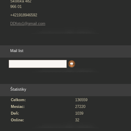
Školská 482
966 01
+421918946592
DDfoto1@gmail.com
Mail list
Štatistiky
Celkom:
136559
Mesiac:
27220
Deň:
1039
Online:
32