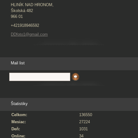
HLINÍK NAD HRONOM,
Školská 482
966 01
+421918946592
DDfoto1@gmail.com
Mail list
Štatistiky
Celkom:
136550
Mesiac:
27224
Deň:
1031
Online:
34