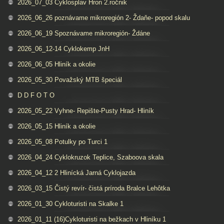
2026_07_03 Cyklosplav Hron 2.ročnik
2026_06_26 poznávame mikroregión 2- Ždaňe- popod skalu
2026_06_19 Spoznávame mikroregión- Ždáne
2026_06_12-14 Cyklokemp JnH
2026_06_05 Hliník a okolie
2026_05_30 Považský MTB špeciál
D D F O T O
2026_05_22 Vyhne- Repište-Pusty Hrad- Hliník
2026_05_15 Hliník a okolie
2026_05_08 Potulky po Turci 1
2026_04_24 Cyklokruzok Teplice, Szaboova skala
2026_04_12 2 Hlinícká Jarná Cyklojazda
2026_03_15 Čistý revír- čistá príroda Bralce Lehôtka
2026_01_30 Cykloturisti na Skalke 1
2026_01_11 (16)Cykloturisti na bežkach v Hliníku 1