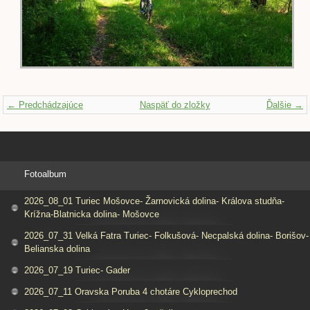
← Predchádzajúce
Naspäť do zložky
Ďalšie →
Fotoalbum
2026_08_01 Turiec Mošovce- Žarnovická dolina- Králova studňa-
Krížna-Blatnicka dolina- Mošovce
2026_07_31 Velká Fatra Turiec- Folkušová- Necpalská dolina- Borišov-
Belianska dolina
2026_07_19 Turiec- Gader
2026_07_11 Oravska Poruba 4 chotáre Cykloprechod