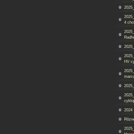
2025_
2025
4 cho
2025
Radh
2025_
2025
HV c
2025_
marcu
2025_
2025_
cyklo
2024
Rôzn
2025_