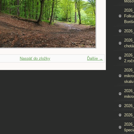
Mošo
2026_
Folku
Boriš
2026_
2026_
chotá
2026_
Naspäť do zložky
Ďalšie →
2.roč
2026
mikro
skalu
2026
mikro
2026
2026_
2026
špeci