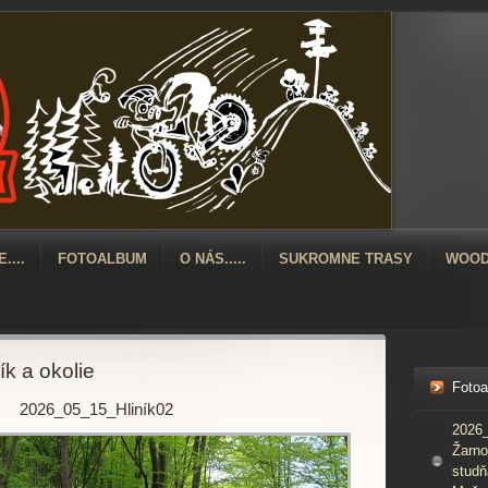
....
FOTOALBUM
O NÁS.....
SUKROMNE TRASY
WOOD
k a okolie
Foto
2026_05_15_Hliník02
2026_
Žarno
studň