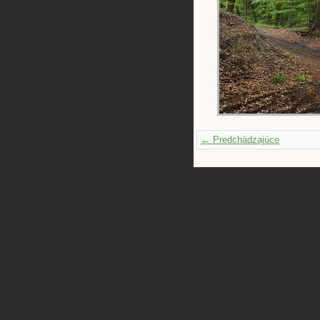
← Predchádzajúce