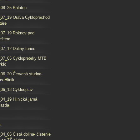
08_25 Balaton
_07_19 Orava Cykloprechod
táre
_07_19 Rožnov pod
oštem
07_12 Doliny turiec
_07_05 Cyklopreteky MTB
yklo
06_20 Červená studna-
s-Hlinik
06_13 Cyklosplav
04_19 Hlinická jarná
jazda
e
04_05 Čistá dolina- čistenie