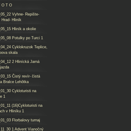
F O T O
05_22 Vyhne- Repište-
 Hrad- Hliník
05_15 Hliník a okolie
05_08 Potulky po Turci 1
04_24 Cyklokruzok Teplice,
oova skala
04_12 2 Hlinícká Jarná
jazda
03_15 Čistý revír- čistá
da Bralce Lehôtka
01_30 Cykloturisti na
e 1
01_11 (16)Cykloturisti na
ch v Hliníku 1
01_03 Florbalovy turnaj
11_30 1 Advent Vianočný