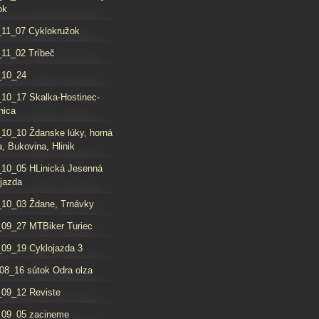
ok
11_07 Cyklokružok
11_02 Tríbeč
_10_24
10_17 Skalka-Hostinec-
nica
10_10 Ždanske lúky, horná
, Bukovina, Hlinik
10_05 HLinická Jesenná
jazda
10_03 Ždane, Trnávky
09_27 MTBiker Turiec
09_19 Cyklojazda 3
08_16 sútok Odra olza
09_12 Reviste
_09_05 zacineme