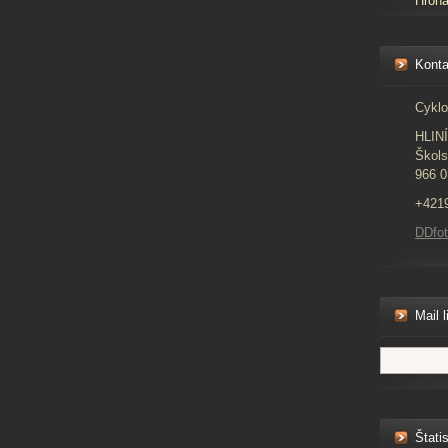
Hron
Konta
Cyklo
HLIN
Škols
966 0
+421
DDfo
Mail l
Štatis