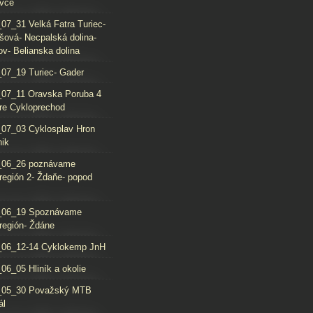
vce
07_31 Velká Fatra Turiec-
šová- Necpalská dolina-
ov- Belianska dolina
07_19 Turiec- Gader
07_11 Oravska Poruba 4
re Cykloprechod
07_03 Cyklosplav Hron
nik
_06_26 poznávame
región 2- Ždaňe- popod
_06_19 Spoznávame
región- Ždáne
_06_12-14 Cyklokemp JnH
06_05 Hliník a okolie
_05_30 Považský MTB
ál