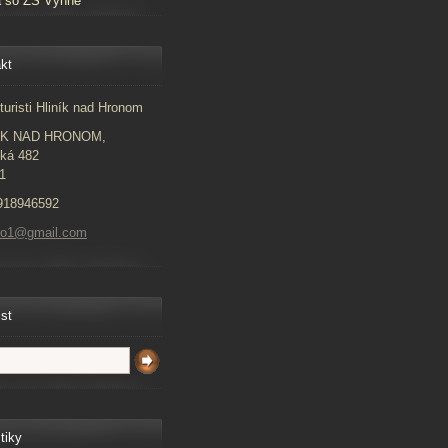
a so ZŠ Vyhne
kt
turisti Hliník nad Hronom
ÍK NAD HRONOM,
ká 482
1
918946592
to1@gmail.com
ist
tiky