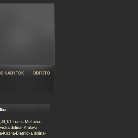
D NÁBYTOK
DDFOTO
album
08_01 Turiec Mošovce-
vická dolina- Králova
a-Krížna-Blatnicka dolina-