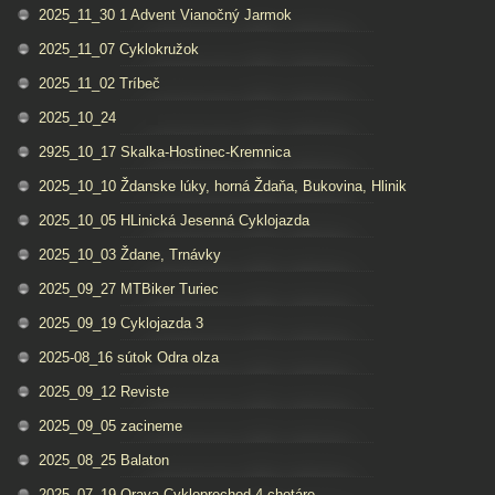
2025_11_30 1 Advent Vianočný Jarmok
2025_11_07 Cyklokružok
2025_11_02 Tríbeč
2025_10_24
2925_10_17 Skalka-Hostinec-Kremnica
2025_10_10 Ždanske lúky, horná Ždaňa, Bukovina, Hlinik
2025_10_05 HLinická Jesenná Cyklojazda
2025_10_03 Ždane, Trnávky
2025_09_27 MTBiker Turiec
2025_09_19 Cyklojazda 3
2025-08_16 sútok Odra olza
2025_09_12 Reviste
2025_09_05 zacineme
2025_08_25 Balaton
2025_07_19 Orava Cykloprechod 4 chotáre