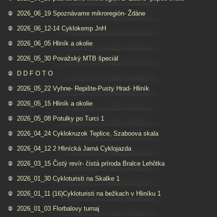
2026_06_19 Spoznávame mikroregión- Ždáne
2026_06_12-14 Cyklokemp JnH
2026_06_05 Hliník a okolie
2026_05_30 Považský MTB špeciál
D D F O T O
2026_05_22 Vyhne- Repište-Pusty Hrad- Hliník
2026_05_15 Hliník a okolie
2026_05_08 Potulky po Turci 1
2026_04_24 Cyklokruzok Teplice, Szaboova skala
2026_04_12 2 Hlinícká Jarná Cyklojazda
2026_03_15 Čistý revír- čistá príroda Bralce Lehôtka
2026_01_30 Cykloturisti na Skalke 1
2026_01_11 (16)Cykloturisti na bežkach v Hliníku 1
2026_01_03 Florbalovy turnaj