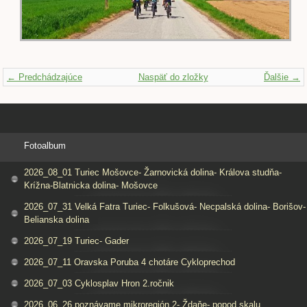
← Predchádzajúce
Naspäť do zložky
Ďalšie →
Fotoalbum
2026_08_01 Turiec Mošovce- Žarnovická dolina- Králova studňa-
Krížna-Blatnicka dolina- Mošovce
2026_07_31 Velká Fatra Turiec- Folkušová- Necpalská dolina- Borišov-
Belianska dolina
2026_07_19 Turiec- Gader
2026_07_11 Oravska Poruba 4 chotáre Cykloprechod
2026_07_03 Cyklosplav Hron 2.ročnik
2026_06_26 poznávame mikroregión 2- Ždaňe- popod skalu