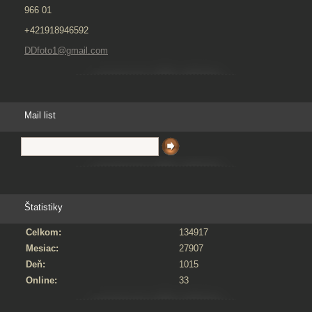
966 01
+421918946592
DDfoto1@gmail.com
Mail list
Štatistiky
Celkom:
134917
Mesiac:
27907
Deň:
1015
Online:
33