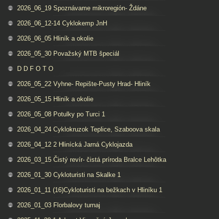
2026_06_19 Spoznávame mikroregión- Ždáne
2026_06_12-14 Cyklokemp JnH
2026_06_05 Hliník a okolie
2026_05_30 Považský MTB špeciál
D D F O T O
2026_05_22 Vyhne- Repište-Pusty Hrad- Hliník
2026_05_15 Hliník a okolie
2026_05_08 Potulky po Turci 1
2026_04_24 Cyklokruzok Teplice, Szaboova skala
2026_04_12 2 Hlinícká Jarná Cyklojazda
2026_03_15 Čistý revír- čistá príroda Bralce Lehôtka
2026_01_30 Cykloturisti na Skalke 1
2026_01_11 (16)Cykloturisti na bežkach v Hliníku 1
2026_01_03 Florbalovy turnaj