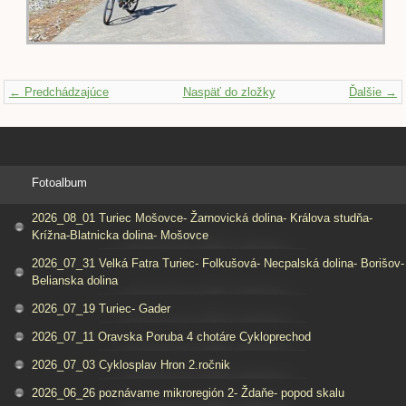
← Predchádzajúce
Naspäť do zložky
Ďalšie →
Fotoalbum
2026_08_01 Turiec Mošovce- Žarnovická dolina- Králova studňa-
Krížna-Blatnicka dolina- Mošovce
2026_07_31 Velká Fatra Turiec- Folkušová- Necpalská dolina- Borišov-
Belianska dolina
2026_07_19 Turiec- Gader
2026_07_11 Oravska Poruba 4 chotáre Cykloprechod
2026_07_03 Cyklosplav Hron 2.ročnik
2026_06_26 poznávame mikroregión 2- Ždaňe- popod skalu