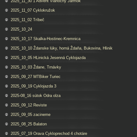
2025_11_30 1 Advent Vianočný Jarmok
2025_11_07 Cyklokružok
2025_11_02 Tríbeč
2025_10_24
2925_10_17 Skalka-Hostinec-Kremnica
2025_10_10 Ždanske lúky, horná Ždaňa, Bukovina, Hlinik
2025_10_05 HLinická Jesenná Cyklojazda
2025_10_03 Ždane, Trnávky
2025_09_27 MTBiker Turiec
2025_09_19 Cyklojazda 3
2025-08_16 sútok Odra olza
2025_09_12 Reviste
2025_09_05 zacineme
2025_08_25 Balaton
2025_07_19 Orava Cykloprechod 4 chotáre