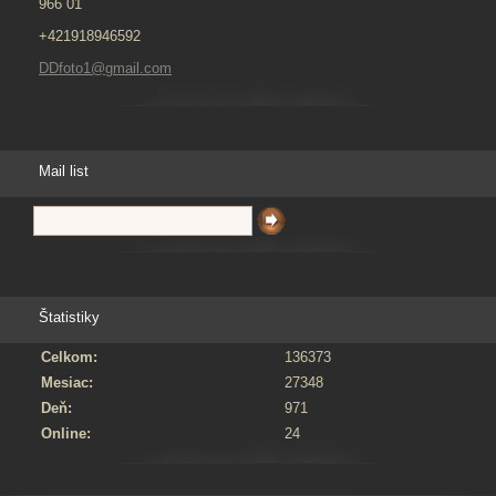
966 01
+421918946592
DDfoto1@gmail.com
Mail list
Štatistiky
Celkom:
136373
Mesiac:
27348
Deň:
971
Online:
24