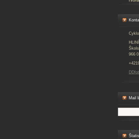
Hron
Konta
Cyklo
HLIN
Škols
966 0
+421
DDfo
Mail l
Štatis