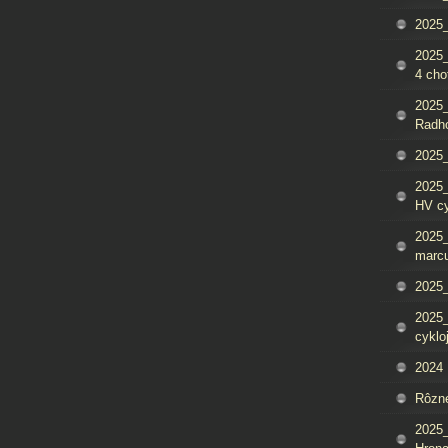
2025_
2025
4 cho
2025
Radh
2025_
2025
HV c
2025_
marcu
2025_
2025_
cyklo
2024
Rôzn
2025_