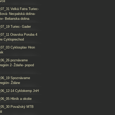
vce
07_31 Velká Fatra Turiec-
šová- Necpalská dolina-
ov- Belianska dolina
07_19 Turiec- Gader
07_11 Oravska Poruba 4
re Cykloprechod
07_03 Cyklosplav Hron
nik
_06_26 poznávame
región 2- Ždaňe- popod
_06_19 Spoznávame
región- Ždáne
_06_12-14 Cyklokemp JnH
06_05 Hliník a okolie
_05_30 Považský MTB
ál