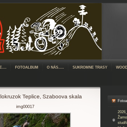
....
FOTOALBUM
O NÁS.....
SUKROMNE TRASY
WOOD
okruzok Teplice, Szaboova skala
Foto
img00017
2026_
Žarno
studň