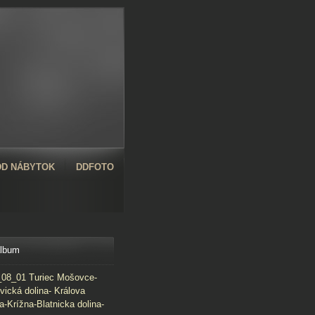
D NÁBYTOK
DDFOTO
album
08_01 Turiec Mošovce-
vická dolina- Králova
a-Krížna-Blatnicka dolina-