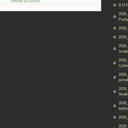
Naspäť do zložky
D D 
2026_
Pusty
2026_
2026_
2026_
Szab
2026_
Cyklo
2026_
príro
2026_
Skalk
2026_
bežka
2026_
2025_