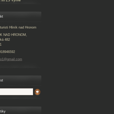
a so ZŠ Vyhne
kt
turisti Hliník nad Hronom
ÍK NAD HRONOM,
ká 482
1
918946592
to1@gmail.com
ist
tiky