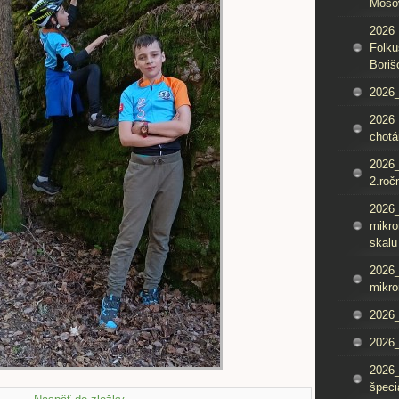
Mošo
2026_
Folku
Boriš
2026_
2026_
chotá
2026_
2.roč
2026
mikro
skalu
2026
mikro
2026
2026_
2026
špeci