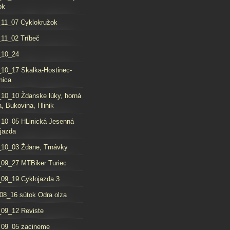
ok
11_07 Cyklokružok
11_02 Tríbeč
_10_24
10_17 Skalka-Hostinec-
nica
10_10 Ždanske lúky, horná
, Bukovina, Hlinik
10_05 HLinická Jesenná
jazda
10_03 Ždane, Trnávky
09_27 MTBiker Turiec
09_19 Cyklojazda 3
08_16 sútok Odra olza
09_12 Reviste
_09_05 zacineme