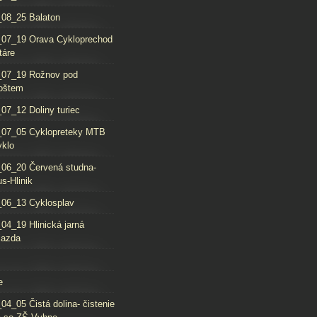
08_25 Balaton
_07_19 Orava Cykloprechod
táre
_07_19 Rožnov pod
oštem
07_12 Doliny turiec
_07_05 Cyklopreteky MTB
yklo
06_20 Červená studna-
s-Hlinik
06_13 Cyklosplav
04_19 Hlinická jarná
jazda
e
04_05 Čistá dolina- čistenie