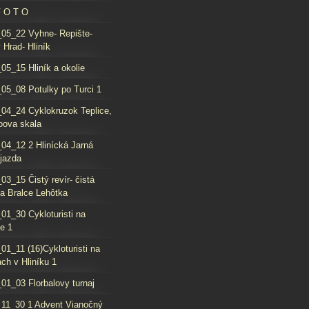
F O T O
05_22 Vyhne- Repište-
 Hrad- Hliník
05_15 Hliník a okolie
05_08 Potulky po Turci 1
04_24 Cyklokruzok Teplice,
oova skala
04_12 2 Hlinícká Jarná
jazda
03_15 Čistý revír- čistá
da Bralce Lehôtka
01_30 Cykloturisti na
e 1
01_11 (16)Cykloturisti na
ch v Hliníku 1
01_03 Florbalovy turnaj
11_30 1 Advent Vianočný