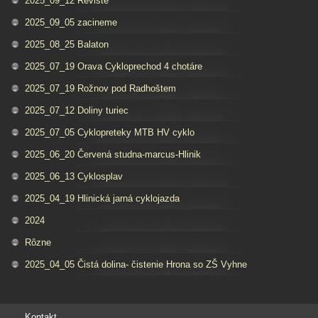
2025_09_12 Reviste
2025_09_05 zacineme
2025_08_25 Balaton
2025_07_19 Orava Cykloprechod 4 chotáre
2025_07_19 Rožnov pod Radhoštem
2025_07_12 Doliny turiec
2025_07_05 Cyklopreteky MTB HV cyklo
2025_06_20 Červená studna-marcus-Hlinik
2025_06_13 Cyklosplav
2025_04_19 Hlinická jarná cyklojazda
2024
Rôzne
2025_04_05 Čistá dolina- čistenie Hrona so ZŠ Vyhne
Kontakt