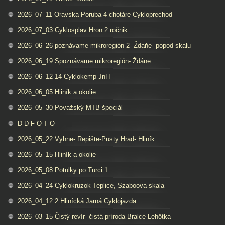
2026_07_11 Oravska Poruba 4 chotáre Cykloprechod
2026_07_03 Cyklosplav Hron 2.ročnik
2026_06_26 poznávame mikroregión 2- Ždaňe- popod skalu
2026_06_19 Spoznávame mikroregión- Ždáne
2026_06_12-14 Cyklokemp JnH
2026_06_05 Hliník a okolie
2026_05_30 Považský MTB špeciál
D D F O T O
2026_05_22 Vyhne- Repište-Pusty Hrad- Hliník
2026_05_15 Hliník a okolie
2026_05_08 Potulky po Turci 1
2026_04_24 Cyklokruzok Teplice, Szaboova skala
2026_04_12 2 Hlinícká Jarná Cyklojazda
2026_03_15 Čistý revír- čistá príroda Bralce Lehôtka