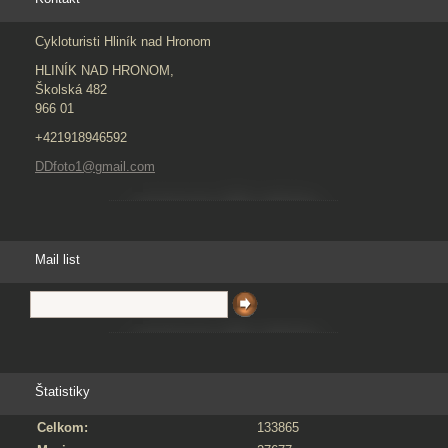
Cykloturisti Hliník nad Hronom
HLINÍK NAD HRONOM,
Školská 482
966 01
+421918946592
DDfoto1@gmail.com
Mail list
Štatistiky
Celkom:
133865