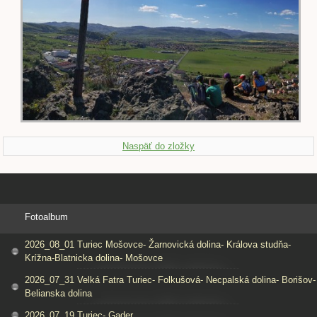
Naspäť do zložky
Fotoalbum
2026_08_01 Turiec Mošovce- Žarnovická dolina- Králova studňa-
Krížna-Blatnicka dolina- Mošovce
2026_07_31 Velká Fatra Turiec- Folkušová- Necpalská dolina- Borišov-
Belianska dolina
2026_07_19 Turiec- Gader