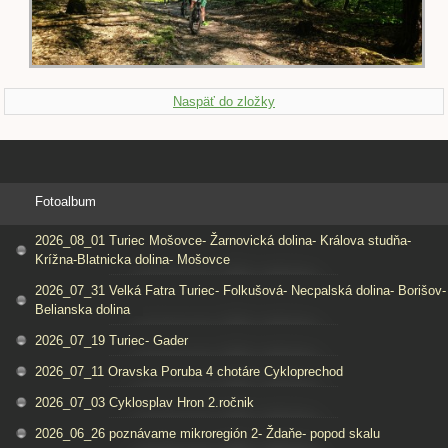
Naspäť do zložky
Fotoalbum
2026_08_01 Turiec Mošovce- Žarnovická dolina- Králova studňa-
Krížna-Blatnicka dolina- Mošovce
2026_07_31 Velká Fatra Turiec- Folkušová- Necpalská dolina- Borišov-
Belianska dolina
2026_07_19 Turiec- Gader
2026_07_11 Oravska Poruba 4 chotáre Cykloprechod
2026_07_03 Cyklosplav Hron 2.ročnik
2026_06_26 poznávame mikroregión 2- Ždaňe- popod skalu