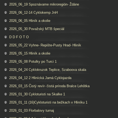
2026_06_19 Spoznávame mikroregión- Ždáne
2026_06_12-14 Cyklokemp JnH
2026_06_05 Hliník a okolie
2026_05_30 Považský MTB špeciál
D D F O T O
2026_05_22 Vyhne- Repište-Pusty Hrad- Hliník
2026_05_15 Hliník a okolie
2026_05_08 Potulky po Turci 1
2026_04_24 Cyklokruzok Teplice, Szaboova skala
2026_04_12 2 Hlinícká Jarná Cyklojazda
2026_03_15 Čistý revír- čistá príroda Bralce Lehôtka
2026_01_30 Cykloturisti na Skalke 1
2026_01_11 (16)Cykloturisti na bežkach v Hliníku 1
2026_01_03 Florbalovy turnaj