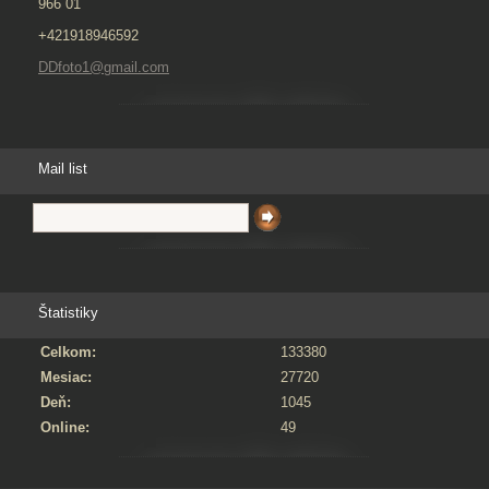
966 01
+421918946592
DDfoto1@gmail.com
Mail list
Štatistiky
Celkom:
133380
Mesiac:
27720
Deň:
1045
Online:
49