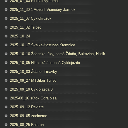
2026_01_03 Florbalovy turnaj
2025_11_30 1 Advent Vianočný Jarmok
2025_11_07 Cyklokružok
2025_11_02 Tríbeč
2025_10_24
2925_10_17 Skalka-Hostinec-Kremnica
2025_10_10 Ždanske lúky, horná Ždaňa, Bukovina, Hlinik
2025_10_05 HLinická Jesenná Cyklojazda
2025_10_03 Ždane, Trnávky
2025_09_27 MTBiker Turiec
2025_09_19 Cyklojazda 3
2025-08_16 sútok Odra olza
2025_09_12 Reviste
2025_09_05 zacineme
2025_08_25 Balaton