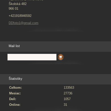
Školská 482
966 01
+421918946592
DDfoto1@gmail.com
Mail list
Štatistiky
Celkom:
133563
Mesiac:
27736
Deň:
1057
Online:
31