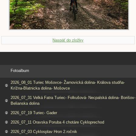
Naspäť do zložky
Fotoalbum
2026_08_01 Turiec Mošovce- Žarnovická dolina- Králova studňa-
Krížna-Blatnicka dolina- Mošovce
2026_07_31 Velká Fatra Turiec- Folkušová- Necpalská dolina- Borišov-
Belianska dolina
2026_07_19 Turiec- Gader
2026_07_11 Oravska Poruba 4 chotáre Cykloprechod
2026_07_03 Cyklosplav Hron 2.ročnik