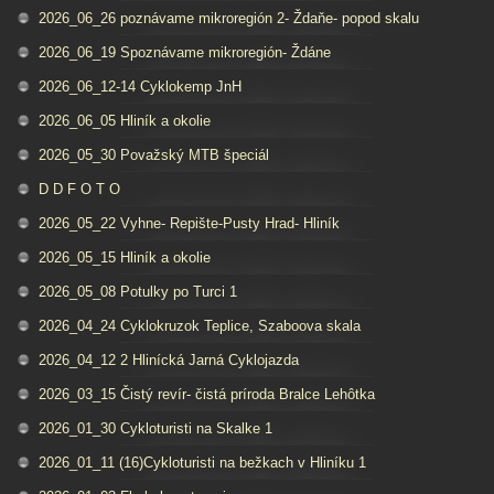
2026_06_26 poznávame mikroregión 2- Ždaňe- popod skalu
2026_06_19 Spoznávame mikroregión- Ždáne
2026_06_12-14 Cyklokemp JnH
2026_06_05 Hliník a okolie
2026_05_30 Považský MTB špeciál
D D F O T O
2026_05_22 Vyhne- Repište-Pusty Hrad- Hliník
2026_05_15 Hliník a okolie
2026_05_08 Potulky po Turci 1
2026_04_24 Cyklokruzok Teplice, Szaboova skala
2026_04_12 2 Hlinícká Jarná Cyklojazda
2026_03_15 Čistý revír- čistá príroda Bralce Lehôtka
2026_01_30 Cykloturisti na Skalke 1
2026_01_11 (16)Cykloturisti na bežkach v Hliníku 1