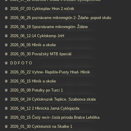
2026_07_03 Cyklosplav Hron 2.ročnik
2026_06_26 poznávame mikroregión 2- Ždaňe- popod skalu
2026_06_19 Spoznávame mikroregión- Ždáne
2026_06_12-14 Cyklokemp JnH
2026_06_05 Hliník a okolie
2026_05_30 Považský MTB špeciál
D D F O T O
2026_05_22 Vyhne- Repište-Pusty Hrad- Hliník
2026_05_15 Hliník a okolie
2026_05_08 Potulky po Turci 1
2026_04_24 Cyklokruzok Teplice, Szaboova skala
2026_04_12 2 Hlinícká Jarná Cyklojazda
2026_03_15 Čistý revír- čistá príroda Bralce Lehôtka
2026_01_30 Cykloturisti na Skalke 1