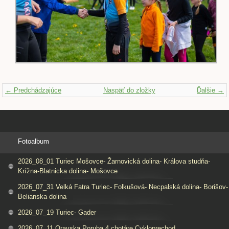
← Predchádzajúce
Naspäť do zložky
Ďalšie →
Fotoalbum
2026_08_01 Turiec Mošovce- Žarnovická dolina- Králova studňa-
Krížna-Blatnicka dolina- Mošovce
2026_07_31 Velká Fatra Turiec- Folkušová- Necpalská dolina- Borišov-
Belianska dolina
2026_07_19 Turiec- Gader
2026_07_11 Oravska Poruba 4 chotáre Cykloprechod