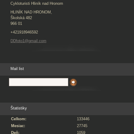
Cykloturisti Hliník nad Hronom
HLINÍK NAD HRONOM,
Školská 482
966 01
+421918946592
DDfoto1@gmail.com
Mail list
Štatistiky
Celkom:
133446
Mesiac:
27745
Deň:
1059