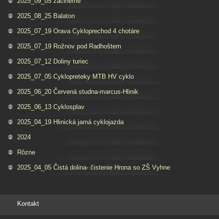
2025_09_05 zacineme
2025_08_25 Balaton
2025_07_19 Orava Cykloprechod 4 chotáre
2025_07_19 Rožnov pod Radhoštem
2025_07_12 Doliny turiec
2025_07_05 Cyklopreteky MTB HV cyklo
2025_06_20 Červená studna-marcus-Hlinik
2025_06_13 Cyklosplav
2025_04_19 Hlinická jarná cyklojazda
2024
Rôzne
2025_04_05 Čistá dolina- čistenie Hrona so ZŠ Vyhne
Kontakt