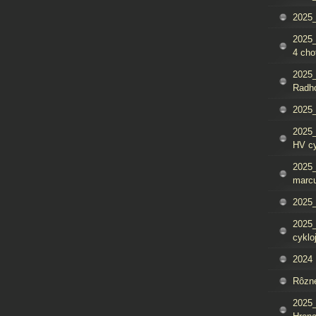
2025_
2025
4 cho
2025
Radh
2025_
2025
HV c
2025_
marcu
2025_
2025_
cyklo
2024
Rôzn
2025_