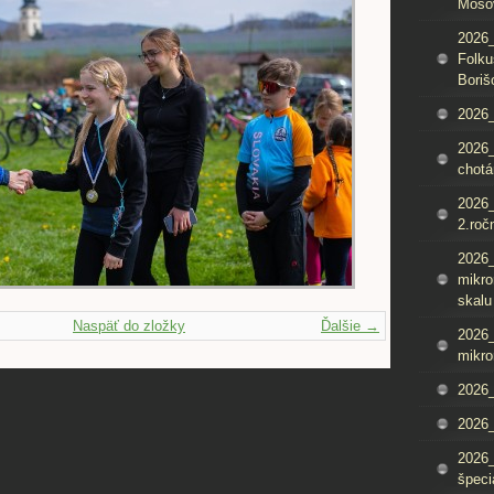
Mošo
2026_
Folku
Boriš
2026_
2026_
chotá
2026_
2.roč
2026
mikro
skalu
Naspäť do zložky
Ďalšie →
2026
mikro
2026
2026_
2026
špeci