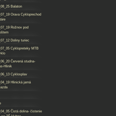
08_25 Balaton
_07_19 Orava Cykloprechod
táre
_07_19 Rožnov pod
oštem
07_12 Doliny turiec
_07_05 Cyklopreteky MTB
yklo
06_20 Červená studna-
s-Hlinik
06_13 Cyklosplav
04_19 Hlinická jarná
jazda
e
04_05 Čistá dolina- čistenie