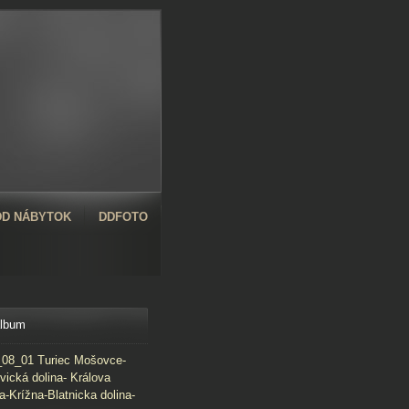
D NÁBYTOK
DDFOTO
album
08_01 Turiec Mošovce-
vická dolina- Králova
a-Krížna-Blatnicka dolina-