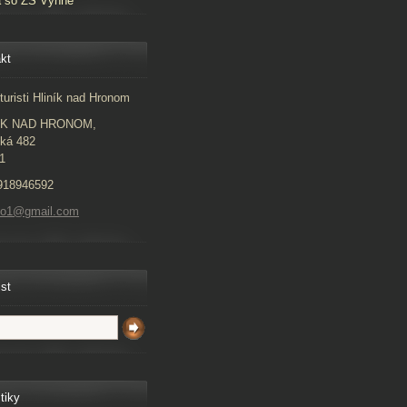
a so ZŠ Vyhne
kt
turisti Hliník nad Hronom
ÍK NAD HRONOM,
ká 482
1
918946592
to1@gmail.com
ist
tiky