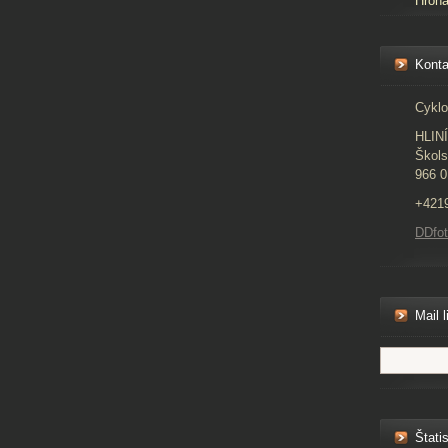
Hron
Konta
Cyklo
HLIN
Škols
966 0
+421
DDfo
Mail l
Štatis