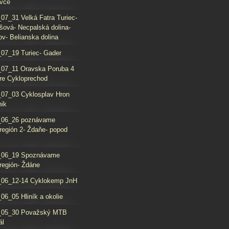
vce
07_31 Velká Fatra Turiec-
šová- Necpalská dolina-
ov- Belianska dolina
07_19 Turiec- Gader
07_11 Oravska Poruba 4
re Cykloprechod
07_03 Cyklosplav Hron
nik
_06_26 poznávame
región 2- Ždaňe- popod
_06_19 Spoznávame
región- Ždáne
_06_12-14 Cyklokemp JnH
06_05 Hliník a okolie
_05_30 Považský MTB
ál