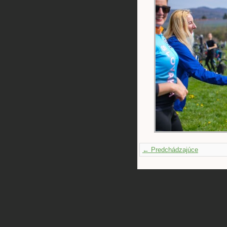
← Predchádzajúce