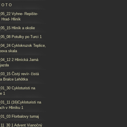
F O T O
05_22 Vyhne- Repište-
 Hrad- Hliník
05_15 Hliník a okolie
05_08 Potulky po Turci 1
04_24 Cyklokruzok Teplice,
oova skala
04_12 2 Hlinícká Jarná
jazda
03_15 Čistý revír- čistá
da Bralce Lehôtka
01_30 Cykloturisti na
e 1
01_11 (16)Cykloturisti na
ch v Hliníku 1
01_03 Florbalovy turnaj
11_30 1 Advent Vianočný