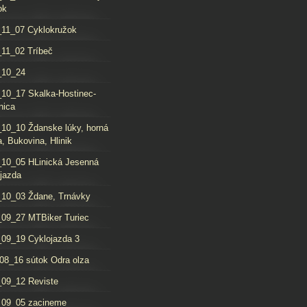
ok
11_07 Cyklokružok
11_02 Tríbeč
_10_24
10_17 Skalka-Hostinec-
nica
10_10 Ždanske lúky, horná
, Bukovina, Hlinik
10_05 HLinická Jesenná
jazda
10_03 Ždane, Trnávky
09_27 MTBiker Turiec
09_19 Cyklojazda 3
08_16 sútok Odra olza
09_12 Reviste
_09_05 zacineme