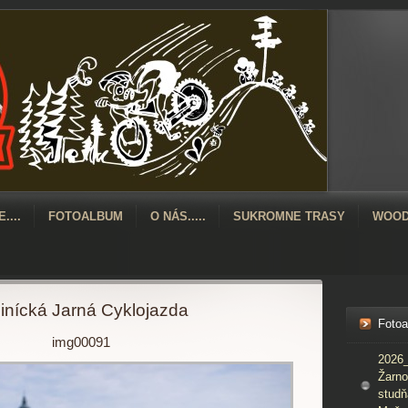
....
FOTOALBUM
O NÁS.....
SUKROMNE TRASY
WOOD
inícká Jarná Cyklojazda
Foto
img00091
2026_
Žarno
studň