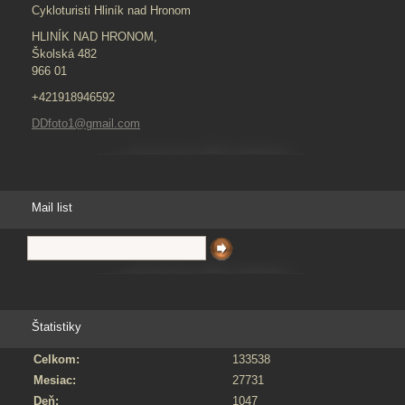
Cykloturisti Hliník nad Hronom
HLINÍK NAD HRONOM,
Školská 482
966 01
+421918946592
DDfoto1@gmail.com
Mail list
Štatistiky
Celkom:
133538
Mesiac:
27731
Deň:
1047