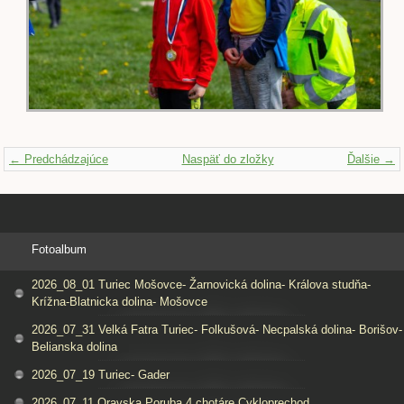
← Predchádzajúce
Naspäť do zložky
Ďalšie →
Fotoalbum
2026_08_01 Turiec Mošovce- Žarnovická dolina- Králova studňa-
Krížna-Blatnicka dolina- Mošovce
2026_07_31 Velká Fatra Turiec- Folkušová- Necpalská dolina- Borišov-
Belianska dolina
2026_07_19 Turiec- Gader
2026_07_11 Oravska Poruba 4 chotáre Cykloprechod