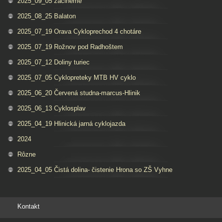
2025_09_05 zacineme
2025_08_25 Balaton
2025_07_19 Orava Cykloprechod 4 chotáre
2025_07_19 Rožnov pod Radhoštem
2025_07_12 Doliny turiec
2025_07_05 Cyklopreteky MTB HV cyklo
2025_06_20 Červená studna-marcus-Hlinik
2025_06_13 Cyklosplav
2025_04_19 Hlinická jarná cyklojazda
2024
Rôzne
2025_04_05 Čistá dolina- čistenie Hrona so ZŠ Vyhne
Kontakt