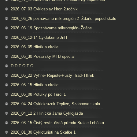
2026_07_03 Cyklosplav Hron 2.ročnik
2026_06_26 poznávame mikroregión 2- Ždaňe- popod skalu
2026_06_19 Spoznávame mikroregión- Ždáne
2026_06_12-14 Cyklokemp JnH
2026_06_05 Hliník a okolie
2026_05_30 Považský MTB špeciál
D D F O T O
2026_05_22 Vyhne- Repište-Pusty Hrad- Hliník
2026_05_15 Hliník a okolie
2026_05_08 Potulky po Turci 1
2026_04_24 Cyklokruzok Teplice, Szaboova skala
2026_04_12 2 Hlinícká Jarná Cyklojazda
2026_03_15 Čistý revír- čistá príroda Bralce Lehôtka
2026_01_30 Cykloturisti na Skalke 1