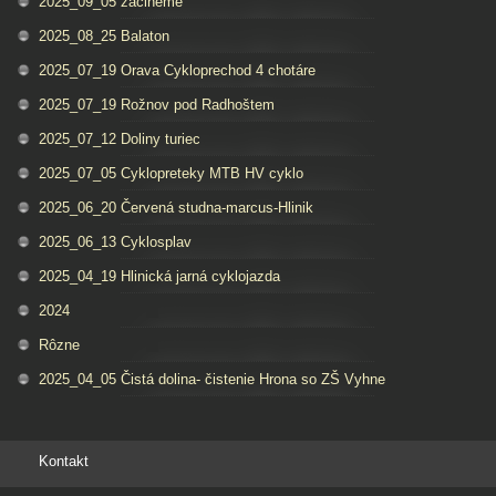
2025_09_05 zacineme
2025_08_25 Balaton
2025_07_19 Orava Cykloprechod 4 chotáre
2025_07_19 Rožnov pod Radhoštem
2025_07_12 Doliny turiec
2025_07_05 Cyklopreteky MTB HV cyklo
2025_06_20 Červená studna-marcus-Hlinik
2025_06_13 Cyklosplav
2025_04_19 Hlinická jarná cyklojazda
2024
Rôzne
2025_04_05 Čistá dolina- čistenie Hrona so ZŠ Vyhne
Kontakt