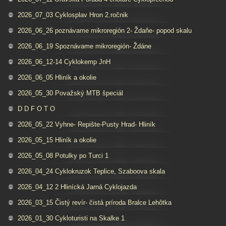
2026_07_03 Cyklosplav Hron 2.ročnik
2026_06_26 poznávame mikroregión 2- Ždaňe- popod skalu
2026_06_19 Spoznávame mikroregión- Ždáne
2026_06_12-14 Cyklokemp JnH
2026_06_05 Hliník a okolie
2026_05_30 Považský MTB špeciál
D D F O T O
2026_05_22 Vyhne- Repište-Pusty Hrad- Hliník
2026_05_15 Hliník a okolie
2026_05_08 Potulky po Turci 1
2026_04_24 Cyklokruzok Teplice, Szaboova skala
2026_04_12 2 Hlinícká Jarná Cyklojazda
2026_03_15 Čistý revír- čistá príroda Bralce Lehôtka
2026_01_30 Cykloturisti na Skalke 1