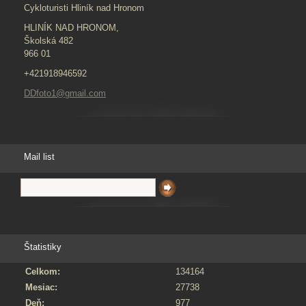
Cykloturisti Hliník nad Hronom
HLINÍK NAD HRONOM,
Školská 482
966 01
+421918946592
DDfoto1@gmail.com
Mail list
Štatistiky
Celkom:
134164
Mesiac:
27738
Deň:
977