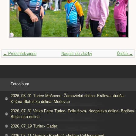
← Predchádzajúce
Naspäť do zložky
Ďalšie →
Fotoalbum
2026_08_01 Turiec Mošovce- Žarnovická dolina- Králova studňa-
Krížna-Blatnicka dolina- Mošovce
2026_07_31 Velká Fatra Turiec- Folkušová- Necpalská dolina- Borišov-
Belianska dolina
2026_07_19 Turiec- Gader
2026_07_11 Oravska Poruba 4 chotáre Cykloprechod