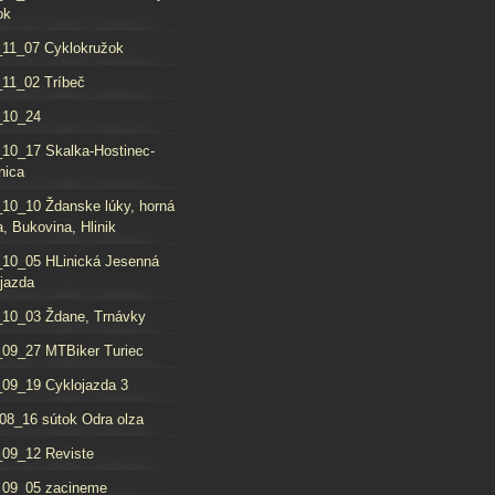
ok
11_07 Cyklokružok
11_02 Tríbeč
_10_24
10_17 Skalka-Hostinec-
nica
10_10 Ždanske lúky, horná
, Bukovina, Hlinik
10_05 HLinická Jesenná
jazda
10_03 Ždane, Trnávky
09_27 MTBiker Turiec
09_19 Cyklojazda 3
08_16 sútok Odra olza
09_12 Reviste
_09_05 zacineme