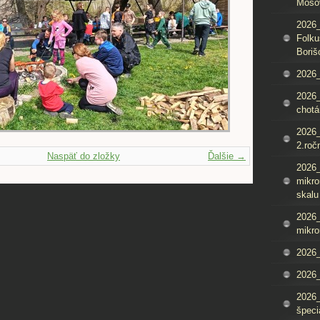
Mošo
2026_
Folku
Boriš
2026_
2026_
chotá
2026_
2.roč
Naspäť do zložky
Ďalšie →
2026
mikro
skalu
2026
mikro
2026
2026_
2026
špeci