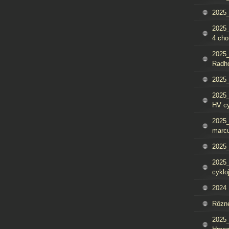
2025_
2025
4 cho
2025
Radh
2025_
2025
HV c
2025_
marcu
2025_
2025_
cyklo
2024
Rôzn
2025_