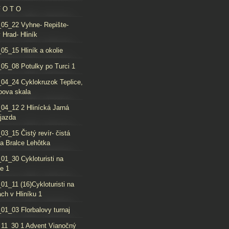
F O T O
05_22 Vyhne- Repište-
 Hrad- Hliník
05_15 Hliník a okolie
05_08 Potulky po Turci 1
04_24 Cyklokruzok Teplice,
oova skala
04_12 2 Hlinícká Jarná
jazda
03_15 Čistý revír- čistá
da Bralce Lehôtka
01_30 Cykloturisti na
e 1
01_11 (16)Cykloturisti na
ch v Hliníku 1
01_03 Florbalovy turnaj
11_30 1 Advent Vianočný