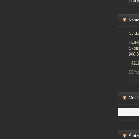
Hron
Konta
Cyklo
HLIN
Škols
966 0
+421
DDfo
Mail l
Štatis