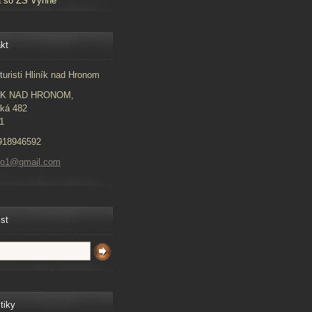
a so ZŠ Vyhne
kt
turisti Hliník nad Hronom
ÍK NAD HRONOM,
ká 482
1
918946592
to1@gmail.com
ist
tiky