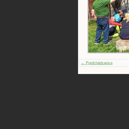
← Predchádzajúce