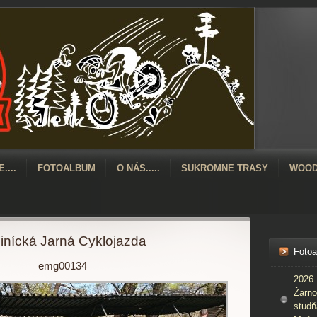
....
FOTOALBUM
O NÁS.....
SUKROMNE TRASY
WOOD
inícká Jarná Cyklojazda
Foto
emg00134
2026_
Žarno
studň