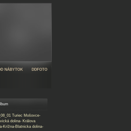
D NÁBYTOK
DDFOTO
album
08_01 Turiec Mošovce-
vická dolina- Králova
a-Krížna-Blatnicka dolina-