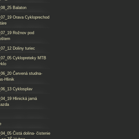
08_25 Balaton
_07_19 Orava Cykloprechod
táre
_07_19 Rožnov pod
oštem
07_12 Doliny turiec
_07_05 Cyklopreteky MTB
yklo
06_20 Červená studna-
s-Hlinik
06_13 Cyklosplav
04_19 Hlinická jarná
jazda
e
04_05 Čistá dolina- čistenie