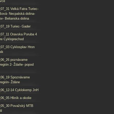
vce
07_31 Velká Fatra Turiec-
šová- Necpalská dolina-
ov- Belianska dolina
07_19 Turiec- Gader
07_11 Oravska Poruba 4
re Cykloprechod
07_03 Cyklosplav Hron
nik
_06_26 poznávame
región 2- Ždaňe- popod
_06_19 Spoznávame
región- Ždáne
_06_12-14 Cyklokemp JnH
06_05 Hliník a okolie
_05_30 Považský MTB
ál