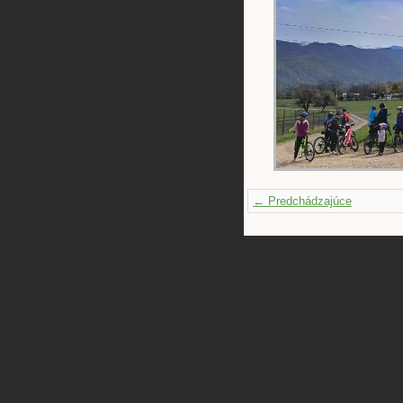
← Predchádzajúce