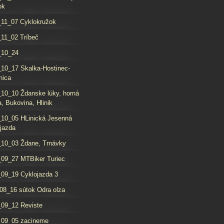
ok
11_07 Cyklokružok
11_02 Tríbeč
_10_24
10_17 Skalka-Hostinec-
nica
10_10 Ždanske lúky, horná
, Bukovina, Hlinik
10_05 HLinická Jesenná
jazda
10_03 Ždane, Trnávky
09_27 MTBiker Turiec
09_19 Cyklojazda 3
08_16 sútok Odra olza
09_12 Reviste
_09_05 zacineme