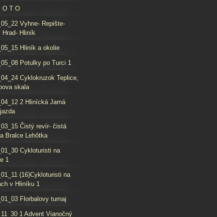
F O T O
05_22 Vyhne- Repište-
 Hrad- Hliník
05_15 Hliník a okolie
05_08 Potulky po Turci 1
04_24 Cyklokruzok Teplice,
oova skala
04_12 2 Hlinícká Jarná
jazda
03_15 Čistý revír- čistá
da Bralce Lehôtka
01_30 Cykloturisti na
e 1
01_11 (16)Cykloturisti na
ch v Hliníku 1
01_03 Florbalovy turnaj
11_30 1 Advent Vianočný