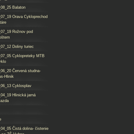
08_25 Balaton
_07_19 Orava Cykloprechod
táre
_07_19 Rožnov pod
oštem
07_12 Doliny turiec
_07_05 Cyklopreteky MTB
yklo
06_20 Červená studna-
s-Hlinik
06_13 Cyklosplav
04_19 Hlinická jarná
jazda
e
04_05 Čistá dolina- čistenie