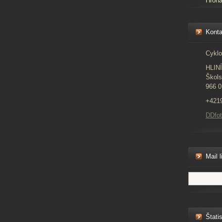
Hron
Konta
Cyklo
HLIN
Škols
966 0
+421
DDfo
Mail l
Štatis