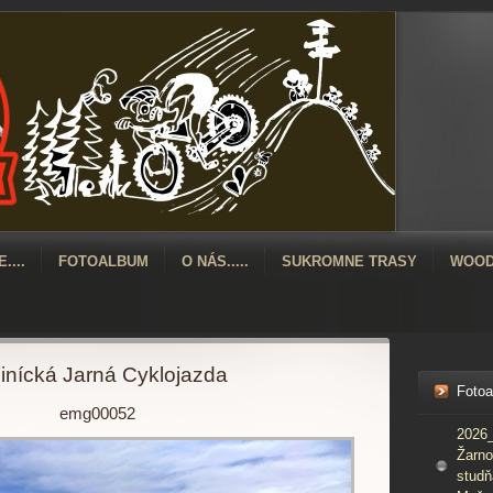
....
FOTOALBUM
O NÁS.....
SUKROMNE TRASY
WOOD
inícká Jarná Cyklojazda
Foto
emg00052
2026_
Žarno
studň