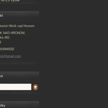
a so ZŠ Vyhne
kt
turisti Hliník nad Hronom
ÍK NAD HRONOM,
ká 482
1
918946592
to1@gmail.com
ist
tiky