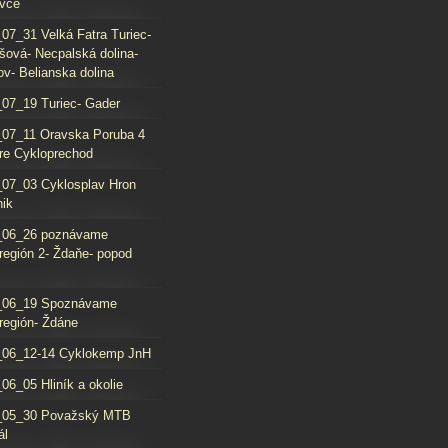
vce
07_31 Velká Fatra Turiec-
šová- Necpalská dolina-
ov- Belianska dolina
07_19 Turiec- Gader
07_11 Oravska Poruba 4
re Cykloprechod
07_03 Cyklosplav Hron
nik
_06_26 poznávame
región 2- Ždaňe- popod
_06_19 Spoznávame
región- Ždáne
_06_12-14 Cyklokemp JnH
06_05 Hliník a okolie
_05_30 Považský MTB
ál