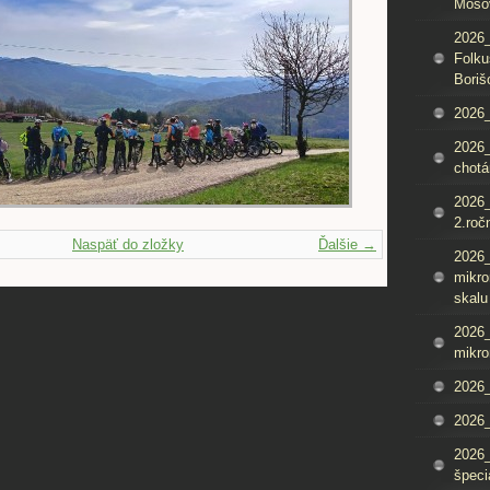
Mošo
2026_
Folku
Boriš
2026_
2026_
chotá
2026_
2.roč
Naspäť do zložky
Ďalšie →
2026
mikro
skalu
2026
mikro
2026
2026_
2026
špeci