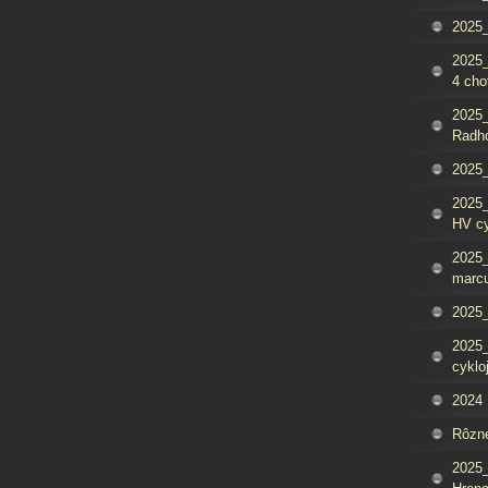
2025_
2025
4 cho
2025
Radh
2025_
2025
HV c
2025_
marcu
2025_
2025_
cyklo
2024
Rôzn
2025_