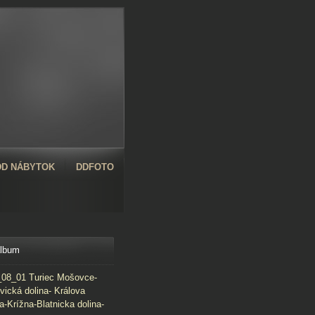
D NÁBYTOK
DDFOTO
album
08_01 Turiec Mošovce-
vická dolina- Králova
a-Krížna-Blatnicka dolina-