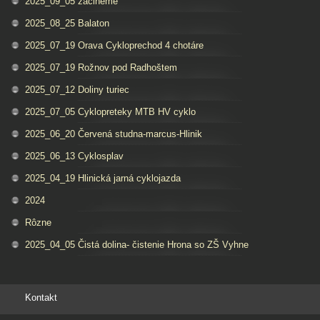
2025_09_05 zacineme
2025_08_25 Balaton
2025_07_19 Orava Cykloprechod 4 chotáre
2025_07_19 Rožnov pod Radhoštem
2025_07_12 Doliny turiec
2025_07_05 Cyklopreteky MTB HV cyklo
2025_06_20 Červená studna-marcus-Hlinik
2025_06_13 Cyklosplav
2025_04_19 Hlinická jarná cyklojazda
2024
Rôzne
2025_04_05 Čistá dolina- čistenie Hrona so ZŠ Vyhne
Kontakt