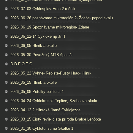
2026_07_03 Cyklosplav Hron 2.ročnik
2026_06_26 poznávame mikroregión 2- Ždaňe- popod skalu
2026_06_19 Spoznávame mikroregión- Ždáne
2026_06_12-14 Cyklokemp JnH
2026_06_05 Hliník a okolie
2026_05_30 Považský MTB špeciál
D D F O T O
2026_05_22 Vyhne- Repište-Pusty Hrad- Hliník
2026_05_15 Hliník a okolie
2026_05_08 Potulky po Turci 1
2026_04_24 Cyklokruzok Teplice, Szaboova skala
2026_04_12 2 Hlinícká Jarná Cyklojazda
2026_03_15 Čistý revír- čistá príroda Bralce Lehôtka
2026_01_30 Cykloturisti na Skalke 1