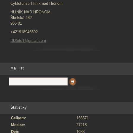
Cykloturisti Hliník nad Hronom
HLINÍK NAD HRONOM,
Školská 482
966 01
+421918946592
DDfoto1@gmail.com
Mail list
Štatistiky
Celkom:
136571
Mesiac:
27218
Deň:
1038