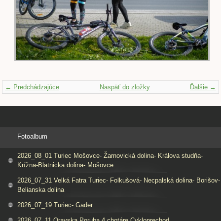
← Predchádzajúce
Naspäť do zložky
Ďalšie →
Fotoalbum
2026_08_01 Turiec Mošovce- Žarnovická dolina- Králova studňa-
Krížna-Blatnicka dolina- Mošovce
2026_07_31 Velká Fatra Turiec- Folkušová- Necpalská dolina- Borišov-
Belianska dolina
2026_07_19 Turiec- Gader
2026_07_11 Oravska Poruba 4 chotáre Cykloprechod