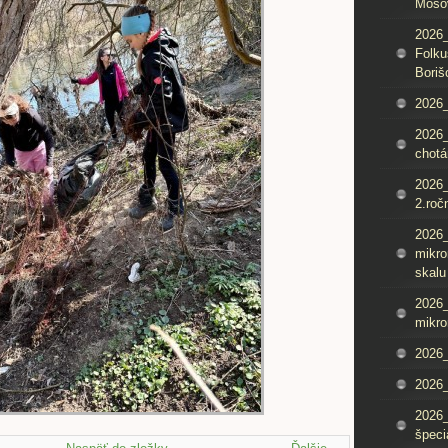
Mošo
2026_
Folku
Boriš
2026_
2026_
chotá
2026_
2.roč
2026
mikro
skalu
2026
mikro
2026
2026_
2026
špeci