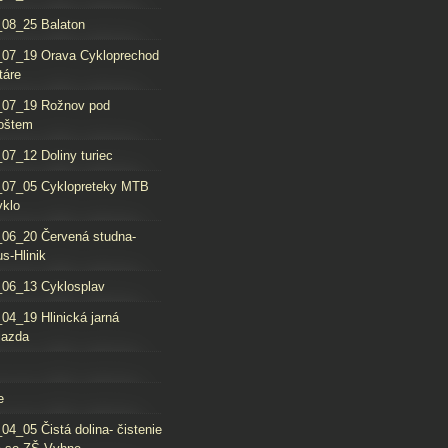
08_25 Balaton
_07_19 Orava Cykloprechod
táre
_07_19 Rožnov pod
oštem
07_12 Doliny turiec
_07_05 Cyklopreteky MTB
yklo
06_20 Červená studna-
s-Hlinik
06_13 Cyklosplav
04_19 Hlinická jarná
jazda
e
04_05 Čistá dolina- čistenie