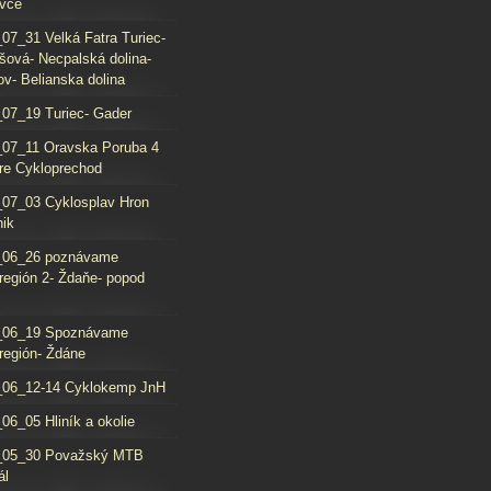
vce
07_31 Velká Fatra Turiec-
šová- Necpalská dolina-
ov- Belianska dolina
07_19 Turiec- Gader
07_11 Oravska Poruba 4
re Cykloprechod
07_03 Cyklosplav Hron
nik
_06_26 poznávame
región 2- Ždaňe- popod
_06_19 Spoznávame
región- Ždáne
_06_12-14 Cyklokemp JnH
06_05 Hliník a okolie
_05_30 Považský MTB
ál