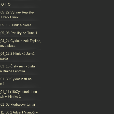
F O T O
05_22 Vyhne- Repište-
 Hrad- Hliník
05_15 Hliník a okolie
05_08 Potulky po Turci 1
04_24 Cyklokruzok Teplice,
oova skala
04_12 2 Hlinícká Jarná
jazda
03_15 Čistý revír- čistá
da Bralce Lehôtka
01_30 Cykloturisti na
e 1
01_11 (16)Cykloturisti na
ch v Hliníku 1
01_03 Florbalovy turnaj
11_30 1 Advent Vianočný