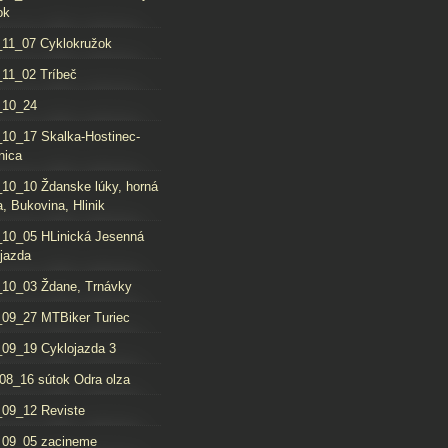
ok
11_07 Cyklokružok
11_02 Tríbeč
_10_24
10_17 Skalka-Hostinec-
nica
10_10 Ždanske lúky, horná
, Bukovina, Hlinik
10_05 HLinická Jesenná
jazda
10_03 Ždane, Trnávky
09_27 MTBiker Turiec
09_19 Cyklojazda 3
08_16 sútok Odra olza
09_12 Reviste
_09_05 zacineme