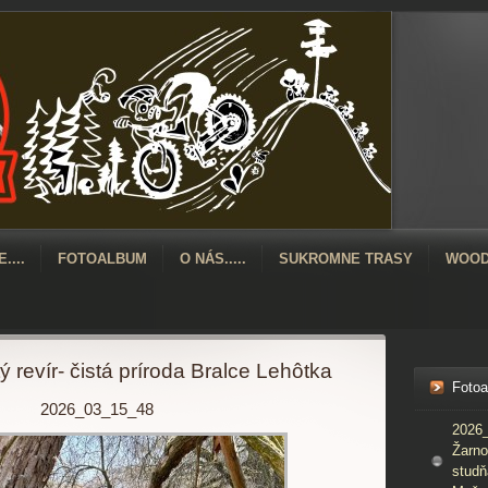
....
FOTOALBUM
O NÁS.....
SUKROMNE TRASY
WOOD
 revír- čistá príroda Bralce Lehôtka
Foto
2026_03_15_48
2026_
Žarno
studň