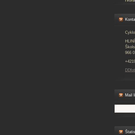
Hron
Konta
Cyklo
HLIN
Škols
966 0
+421
DDfo
Mail l
Štatis