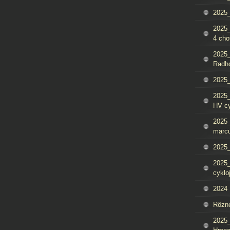
2025_
2025
4 cho
2025
Radh
2025_
2025
HV c
2025_
marcu
2025_
2025_
cyklo
2024
Rôzn
2025_