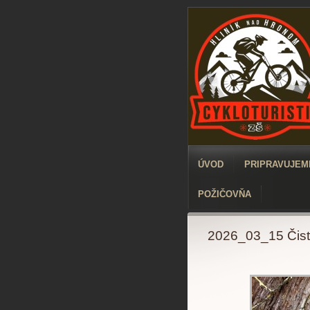
ÚVOD
PRIPRAVUJEME
POŽIČOVŇA
2026_03_15 Čistý