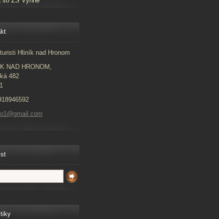
a so ZŠ Vyhne
kt
turisti Hliník nad Hronom
ÍK NAD HRONOM,
ká 482
1
918946592
to1@gmail.com
ist
tiky