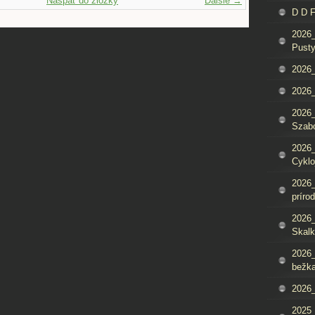
Naspäť do zložky
Ďalšie →
D D 
2026_
Pusty
2026_
2026_
2026_
Szab
2026_
Cyklo
2026_
príro
2026_
Skalk
2026_
bežka
2026_
2025_