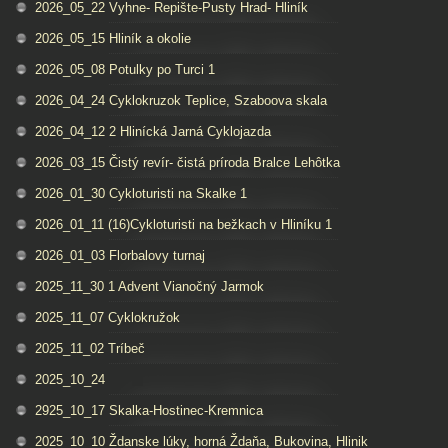
2026_05_22 Vyhne- Repište-Pusty Hrad- Hliník
2026_05_15 Hliník a okolie
2026_05_08 Potulky po Turci 1
2026_04_24 Cyklokruzok Teplice, Szaboova skala
2026_04_12 2 Hlinícká Jarná Cyklojazda
2026_03_15 Čistý revír- čistá príroda Bralce Lehôtka
2026_01_30 Cykloturisti na Skalke 1
2026_01_11 (16)Cykloturisti na bežkach v Hliníku 1
2026_01_03 Florbalovy turnaj
2025_11_30 1 Advent Vianočný Jarmok
2025_11_07 Cyklokružok
2025_11_02 Tríbeč
2025_10_24
2925_10_17 Skalka-Hostinec-Kremnica
2025_10_10 Ždanske lúky, horná Ždaňa, Bukovina, Hlinik