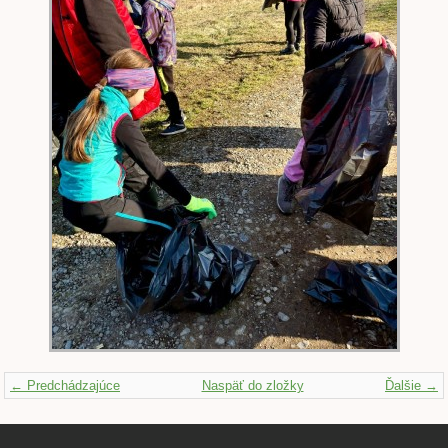
← Predchádzajúce
Naspäť do zložky
Ďalšie →