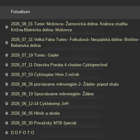
Fotoalbum
2026_08_01 Turiec Mošovce- Žarnovická dolina- Králova studňa-
Krížna-Blatnicka dolina- Mošovce
2026_07_31 Velká Fatra Turiec- Folkušová- Necpalská dolina- Borišov-
Belianska dolina
2026_07_19 Turiec- Gader
2026_07_11 Oravska Poruba 4 chotáre Cykloprechod
2026_07_03 Cyklosplav Hron 2.ročnik
2026_06_26 poznávame mikroregión 2- Ždaňe- popod skalu
2026_06_19 Spoznávame mikroregión- Ždáne
2026_06_12-14 Cyklokemp JnH
2026_06_05 Hliník a okolie
2026_05_30 Považský MTB špeciál
D D F O T O