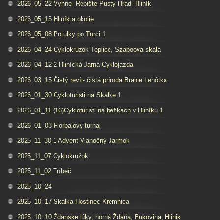
2026_05_22 Vyhne- Repište-Pusty Hrad- Hliník
2026_05_15 Hliník a okolie
2026_05_08 Potulky po Turci 1
2026_04_24 Cyklokruzok Teplice, Szaboova skala
2026_04_12 2 Hlinícká Jarná Cyklojazda
2026_03_15 Čistý revír- čistá príroda Bralce Lehôtka
2026_01_30 Cykloturisti na Skalke 1
2026_01_11 (16)Cykloturisti na bežkach v Hliníku 1
2026_01_03 Florbalovy turnaj
2025_11_30 1 Advent Vianočný Jarmok
2025_11_07 Cyklokružok
2025_11_02 Tríbeč
2025_10_24
2925_10_17 Skalka-Hostinec-Kremnica
2025_10_10 Ždanske lúky, horná Ždaňa, Bukovina, Hlinik