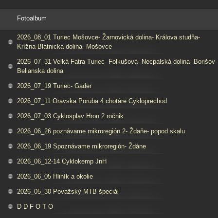
Fotoalbum
2026_08_01 Turiec Mošovce- Žarnovická dolina- Králova studňa-
Krížna-Blatnicka dolina- Mošovce
2026_07_31 Velká Fatra Turiec- Folkušová- Necpalská dolina- Borišov-
Belianska dolina
2026_07_19 Turiec- Gader
2026_07_11 Oravska Poruba 4 chotáre Cykloprechod
2026_07_03 Cyklosplav Hron 2.ročnik
2026_06_26 poznávame mikroregión 2- Ždaňe- popod skalu
2026_06_19 Spoznávame mikroregión- Ždáne
2026_06_12-14 Cyklokemp JnH
2026_06_05 Hliník a okolie
2026_05_30 Považský MTB špeciál
D D F O T O