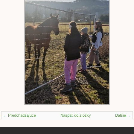
← Predchádzajúce
Naspäť do zložky
Ďalšie →