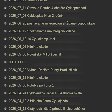
2026_07_19 Turiec- Gader
2026_07_11 Oravska Poruba 4 chotáre Cykloprechod
2026_07_03 Cyklosplav Hron 2.ročnik
2026_06_26 poznávame mikroregión 2- Ždaňe- popod skalu
2026_06_19 Spoznávame mikroregión- Ždáne
2026_06_12-14 Cyklokemp JnH
2026_06_05 Hliník a okolie
2026_05_30 Považský MTB špeciál
D D F O T O
2026_05_22 Vyhne- Repište-Pusty Hrad- Hliník
2026_05_15 Hliník a okolie
2026_05_08 Potulky po Turci 1
2026_04_24 Cyklokruzok Teplice, Szaboova skala
2026_04_12 2 Hlinícká Jarná Cyklojazda
2026_03_15 Čistý revír- čistá príroda Bralce Lehôtka