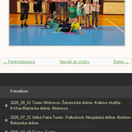
← Predchádzajúce
Naspäť do zložky
Ďalšie →
Fotoalbum
2026_08_01 Turiec Mošovce- Žarnovická dolina- Králova studňa-
Krížna-Blatnicka dolina- Mošovce
2026_07_31 Velká Fatra Turiec- Folkušová- Necpalská dolina- Borišov-
Belianska dolina