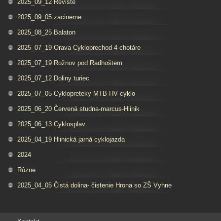
2025_09_12 Reviste
2025_09_05 zacineme
2025_08_25 Balaton
2025_07_19 Orava Cykloprechod 4 chotáre
2025_07_19 Rožnov pod Radhoštem
2025_07_12 Doliny turiec
2025_07_05 Cyklopreteky MTB HV cyklo
2025_06_20 Červená studna-marcus-Hlinik
2025_06_13 Cyklosplav
2025_04_19 Hlinická jarná cyklojazda
2024
Rôzne
2025_04_05 Čistá dolina- čistenie Hrona so ZŠ Vyhne