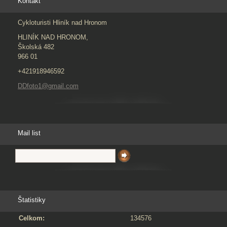
Kontakt
Cykloturisti Hliník nad Hronom
HLINÍK NAD HRONOM,
Školská 482
966 01
+421918946592
DDfoto1@gmail.com
Mail list
Štatistiky
Celkom:
134576