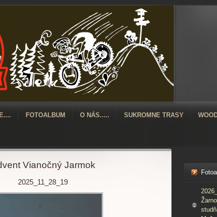
....
FOTOALBUM
O NÁS.....
SUKROMNE TRASY
WOOD
vent Vianočný Jarmok
Foto
2025_11_28_19
2026_
Žarno
studň