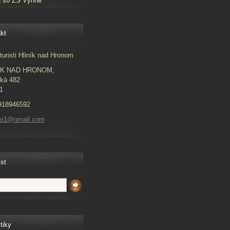
a so ZŠ Vyhne
kt
turisti Hliník nad Hronom
ÍK NAD HRONOM,
ká 482
1
918946592
to1@gmail.com
ist
tiky