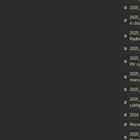
2025_
2025
4 cho
2025
Radh
2025_
2025
HV c
2025_
marcu
2025_
2025_
cyklo
2024
Rôzn
2025_