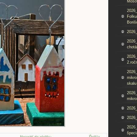
Mošo
2026_
Folku
Boriš
2026_
2026_
chotá
2026_
2.roč
2026
mikro
skalu
2026
mikro
2026
2026_
2026
špeci