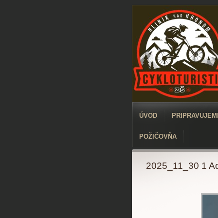
ÚVOD
PRIPRAVUJEME
POŽIČOVŇA
2025_11_30 1 Ad