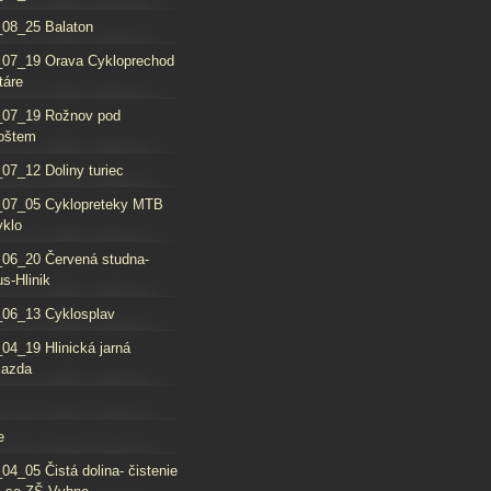
08_25 Balaton
_07_19 Orava Cykloprechod
táre
_07_19 Rožnov pod
oštem
07_12 Doliny turiec
_07_05 Cyklopreteky MTB
yklo
06_20 Červená studna-
s-Hlinik
06_13 Cyklosplav
04_19 Hlinická jarná
jazda
e
04_05 Čistá dolina- čistenie