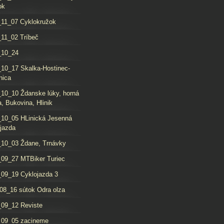
ok
11_07 Cyklokružok
11_02 Tríbeč
_10_24
10_17 Skalka-Hostinec-
nica
10_10 Ždanske lúky, horná
, Bukovina, Hlinik
10_05 HLinická Jesenná
jazda
10_03 Ždane, Trnávky
09_27 MTBiker Turiec
09_19 Cyklojazda 3
08_16 sútok Odra olza
09_12 Reviste
_09_05 zacineme