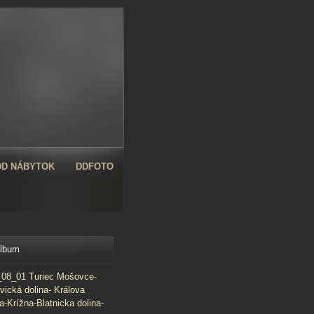
D NÁBYTOK
DDFOTO
album
08_01 Turiec Mošovce-
vická dolina- Králova
a-Krížna-Blatnicka dolina-