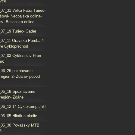
vce
07_31 Velká Fatra Turiec-
šová- Necpalská dolina-
ov- Belianska dolina
07_19 Turiec- Gader
07_11 Oravska Poruba 4
re Cykloprechod
07_03 Cyklosplav Hron
nik
_06_26 poznávame
región 2- Ždaňe- popod
_06_19 Spoznávame
región- Ždáne
_06_12-14 Cyklokemp JnH
06_05 Hliník a okolie
_05_30 Považský MTB
ál