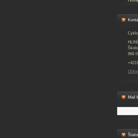
Hron
Konta
Cyklo
HLIN
Škols
966 0
+421
DDfo
Mail l
Štatis