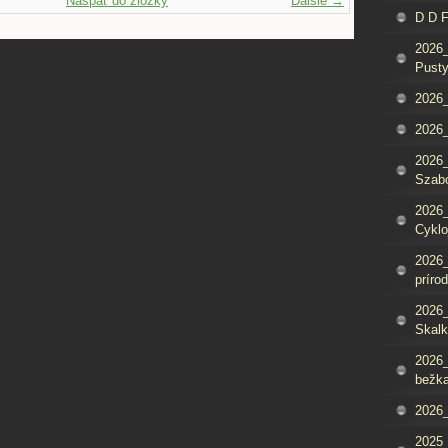
Naspäť do zložky
Ďalšie →
D D 
2026_
Pusty
2026_
2026_
2026_
Szab
2026_
Cyklo
2026_
príro
2026_
Skalk
2026_
bežka
2026_
2025_