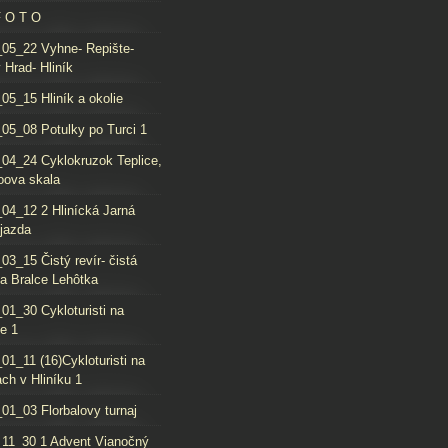
F O T O
05_22 Vyhne- Repište-
 Hrad- Hliník
05_15 Hliník a okolie
05_08 Potulky po Turci 1
04_24 Cyklokruzok Teplice,
oova skala
04_12 2 Hlinícká Jarná
jazda
03_15 Čistý revír- čistá
da Bralce Lehôtka
01_30 Cykloturisti na
e 1
01_11 (16)Cykloturisti na
ch v Hliníku 1
01_03 Florbalovy turnaj
11_30 1 Advent Vianočný