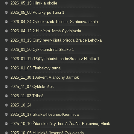
2026_05_15 Hliník a okolie
2026_05_08 Potulky po Turci 1
2026_04_24 Cyklokruzok Teplice, Szaboova skala
2026_04_12 2 Hlinícká Jarná Cyklojazda
2026_03_15 Čistý revír- čistá príroda Bralce Lehôtka
2026_01_30 Cykloturisti na Skalke 1
2026_01_11 (16)Cykloturisti na bežkach v Hliníku 1
2026_01_03 Florbalovy turnaj
2025_11_30 1 Advent Vianočný Jarmok
2025_11_07 Cyklokružok
2025_11_02 Tríbeč
2025_10_24
2925_10_17 Skalka-Hostinec-Kremnica
2025_10_10 Ždanske lúky, horná Ždaňa, Bukovina, Hlinik
2025_10_05 HLinická Jesenná Cyklojazda