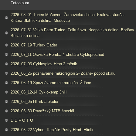
Fotoalbum
2026_08_01 Turiec Mošovce- Žarnovická dolina- Králova studňa-
Krížna-Blatnicka dolina- Mošovce
2026_07_31 Velká Fatra Turiec- Folkušová- Necpalská dolina- Borišov-
Belianska dolina
2026_07_19 Turiec- Gader
2026_07_11 Oravska Poruba 4 chotáre Cykloprechod
2026_07_03 Cyklosplav Hron 2.ročnik
2026_06_26 poznávame mikroregión 2- Ždaňe- popod skalu
2026_06_19 Spoznávame mikroregión- Ždáne
2026_06_12-14 Cyklokemp JnH
2026_06_05 Hliník a okolie
2026_05_30 Považský MTB špeciál
D D F O T O
2026_05_22 Vyhne- Repište-Pusty Hrad- Hliník