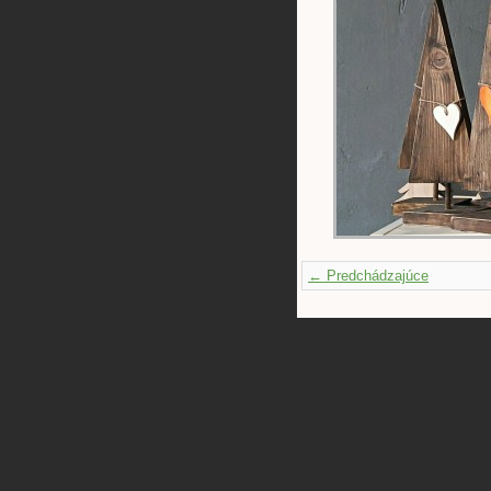
← Predchádzajúce