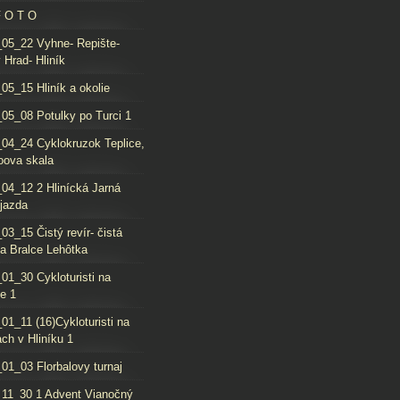
F O T O
05_22 Vyhne- Repište-
 Hrad- Hliník
05_15 Hliník a okolie
05_08 Potulky po Turci 1
04_24 Cyklokruzok Teplice,
oova skala
04_12 2 Hlinícká Jarná
jazda
03_15 Čistý revír- čistá
da Bralce Lehôtka
01_30 Cykloturisti na
e 1
01_11 (16)Cykloturisti na
ch v Hliníku 1
01_03 Florbalovy turnaj
11_30 1 Advent Vianočný