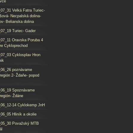
vce
07_31 Velká Fatra Turiec-
šová- Necpalská dolina-
ov- Belianska dolina
07_19 Turiec- Gader
07_11 Oravska Poruba 4
re Cykloprechod
07_03 Cyklosplav Hron
nik
_06_26 poznávame
región 2- Ždaňe- popod
_06_19 Spoznávame
región- Ždáne
_06_12-14 Cyklokemp JnH
06_05 Hliník a okolie
_05_30 Považský MTB
ál