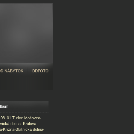
D NÁBYTOK
DDFOTO
album
08_01 Turiec Mošovce-
vická dolina- Králova
a-Krížna-Blatnicka dolina-