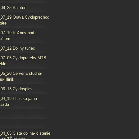
08_25 Balaton
_07_19 Orava Cykloprechod
táre
_07_19 Rožnov pod
oštem
07_12 Doliny turiec
_07_05 Cyklopreteky MTB
yklo
06_20 Červená studna-
s-Hlinik
06_13 Cyklosplav
04_19 Hlinická jarná
jazda
e
04_05 Čistá dolina- čistenie