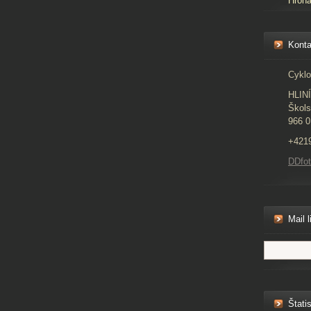
Hron
Konta
Cyklo
HLIN
Škols
966 0
+421
DDfo
Mail l
Štatis