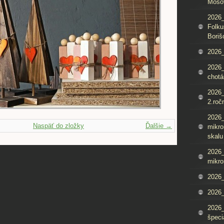
Mošo
2026_
Folku
Boriš
2026_
2026_
chotá
2026_
2.roč
2026
Naspäť do zložky
Ďalšie →
mikro
skalu
2026
mikro
2026
2026_
2026
špeci