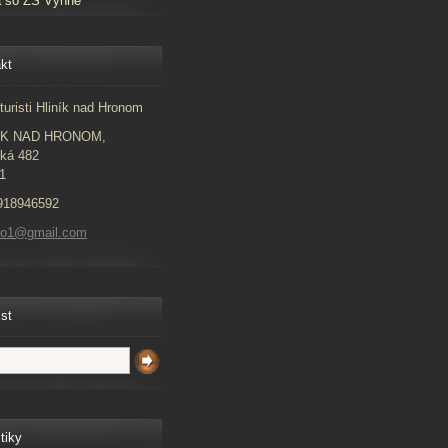
a so ZŠ Vyhne
kt
turisti Hliník nad Hronom
ÍK NAD HRONOM,
ká 482
1
918946592
to1@gmail.com
ist
tiky