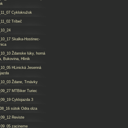
ok
11_07 Cyklokružok
11_02 Tríbeč
_10_24
10_17 Skalka-Hostinec-
nica
10_10 Ždanske lúky, horná
, Bukovina, Hlinik
10_05 HLinická Jesenná
jazda
10_03 Ždane, Trnávky
09_27 MTBiker Turiec
09_19 Cyklojazda 3
08_16 sútok Odra olza
09_12 Reviste
_09_05 zacineme