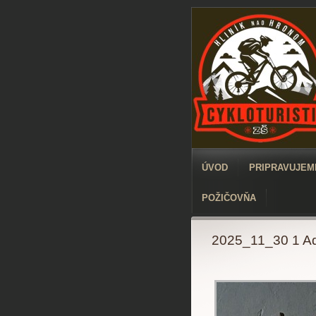
ÚVOD
PRIPRAVUJEME
POŽIČOVŇA
2025_11_30 1 Ad