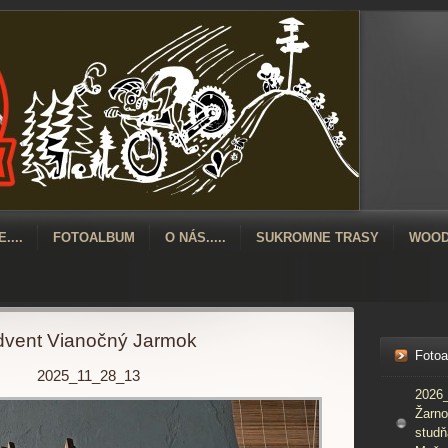
....
FOTOALBUM
O NÁS.....
SUKROMNE TRASY
WOOD
vent Vianočný Jarmok
Foto
2025_11_28_13
2026_
Žarno
studň