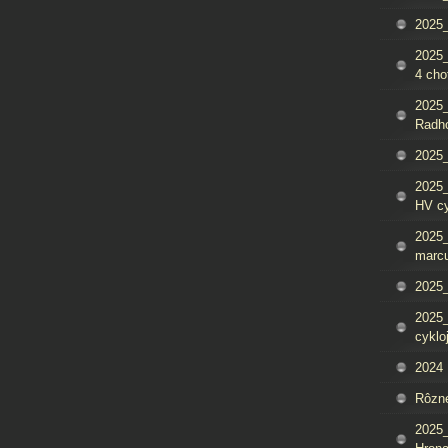
2025_
2025
4 cho
2025
Radh
2025_
2025
HV c
2025_
marcu
2025_
2025_
cyklo
2024
Rôzn
2025_