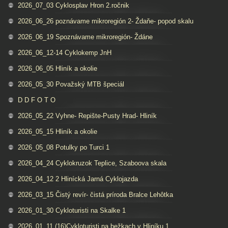
2026_07_03 Cyklosplav Hron 2.ročnik
2026_06_26 poznávame mikroregión 2- Ždaňe- popod skalu
2026_06_19 Spoznávame mikroregión- Ždáne
2026_06_12-14 Cyklokemp JnH
2026_06_05 Hliník a okolie
2026_05_30 Považský MTB špeciál
D D F O T O
2026_05_22 Vyhne- Repište-Pusty Hrad- Hliník
2026_05_15 Hliník a okolie
2026_05_08 Potulky po Turci 1
2026_04_24 Cyklokruzok Teplice, Szaboova skala
2026_04_12 2 Hlinícká Jarná Cyklojazda
2026_03_15 Čistý revír- čistá príroda Bralce Lehôtka
2026_01_30 Cykloturisti na Skalke 1
2026_01_11 (16)Cykloturisti na bežkach v Hliníku 1