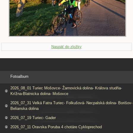
Naspäť do zložky
Fotoalbum
2026_08_01 Turiec Mošovce- Žarnovická dolina- Králova studňa-
Krížna-Blatnicka dolina- Mošovce
2026_07_31 Velká Fatra Turiec- Folkušová- Necpalská dolina- Borišov-
Belianska dolina
2026_07_19 Turiec- Gader
2026_07_11 Oravska Poruba 4 chotáre Cykloprechod