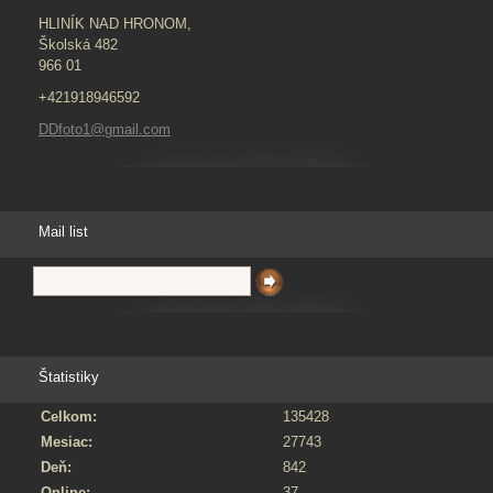
HLINÍK NAD HRONOM,
Školská 482
966 01
+421918946592
DDfoto1@gmail.com
Mail list
Štatistiky
Celkom:
135428
Mesiac:
27743
Deň:
842
Online:
37