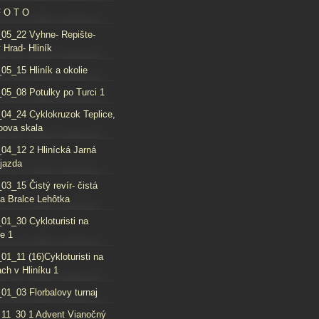
F O T O
05_22 Vyhne- Repište-
 Hrad- Hliník
05_15 Hliník a okolie
05_08 Potulky po Turci 1
04_24 Cyklokruzok Teplice,
oova skala
04_12 2 Hlinícká Jarná
jazda
03_15 Čistý revír- čistá
da Bralce Lehôtka
01_30 Cykloturisti na
e 1
01_11 (16)Cykloturisti na
ch v Hliníku 1
01_03 Florbalovy turnaj
11_30 1 Advent Vianočný