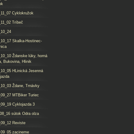
ok
11_07 Cyklokružok
11_02 Tríbeč
_10_24
10_17 Skalka-Hostinec-
nica
10_10 Ždanske lúky, horná
, Bukovina, Hlinik
10_05 HLinická Jesenná
jazda
10_03 Ždane, Trnávky
09_27 MTBiker Turiec
09_19 Cyklojazda 3
08_16 sútok Odra olza
09_12 Reviste
_09_05 zacineme