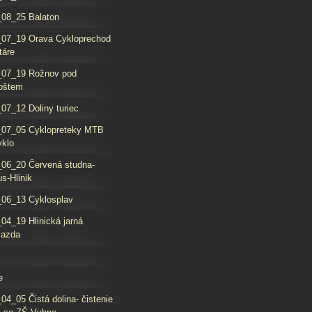
08_25 Balaton
_07_19 Orava Cykloprechod
táre
_07_19 Rožnov pod
oštem
07_12 Doliny turiec
_07_05 Cyklopreteky MTB
yklo
06_20 Červená studna-
s-Hlinik
06_13 Cyklosplav
04_19 Hlinická jarná
jazda
e
04_05 Čistá dolina- čistenie