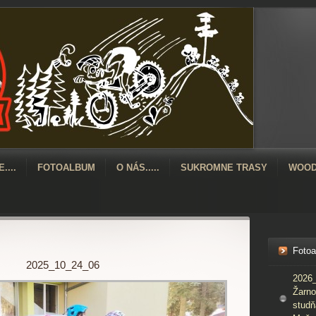
....
FOTOALBUM
O NÁS.....
SUKROMNE TRASY
WOOD
Foto
2025_10_24_06
2026_
Žarno
studň