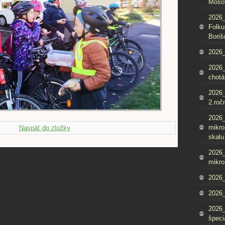
Mošo
2026_
Folku
Boriš
2026_
2026_
chotá
2026_
2.roč
2026
mikro
Naspäť do zložky
skalu
2026
mikro
2026
2026_
2026
špeci