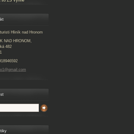
a so ZŠ Vyhne
kt
turisti Hliník nad Hronom
ÍK NAD HRONOM,
ká 482
1
918946592
to1@gmail.com
ist
tiky