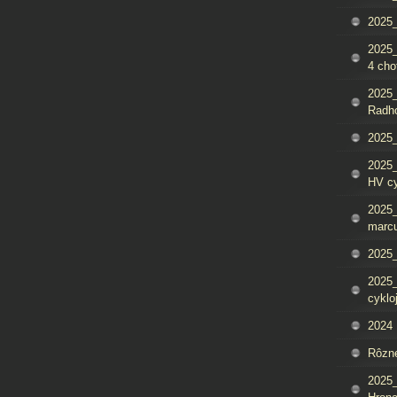
2025_
2025
4 cho
2025
Radh
2025_
2025
HV c
2025_
marcu
2025_
2025_
cyklo
2024
Rôzn
2025_