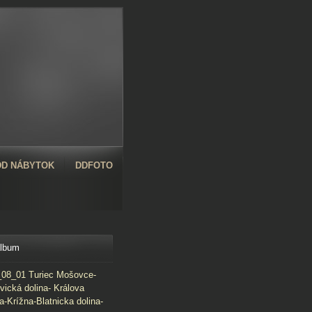
D NÁBYTOK
DDFOTO
album
08_01 Turiec Mošovce-
vická dolina- Králova
a-Krížna-Blatnicka dolina-