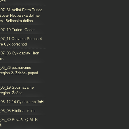
vce
07_31 Velká Fatra Turiec-
šová- Necpalská dolina-
ov- Belianska dolina
07_19 Turiec- Gader
07_11 Oravska Poruba 4
re Cykloprechod
07_03 Cyklosplav Hron
nik
_06_26 poznávame
región 2- Ždaňe- popod
_06_19 Spoznávame
región- Ždáne
_06_12-14 Cyklokemp JnH
06_05 Hliník a okolie
_05_30 Považský MTB
ál