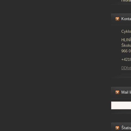
Hron
Konta
Cyklo
HLIN
Škols
966 0
+421
DDfo
Mail l
Štatis