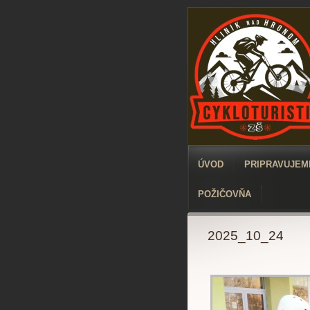
ÚVOD
PRIPRAVUJEME
POŽIČOVŇA
2025_10_24