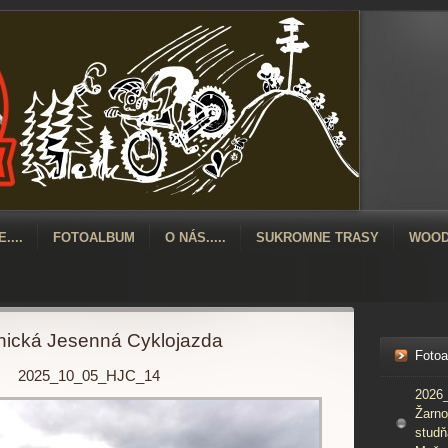
....
FOTOALBUM
O NÁS.....
SUKROMNE TRASY
WOOD
ická Jesenná Cyklojazda
Foto
2025_10_05_HJC_14
2026_
Žarno
studň