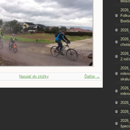
Mošo
2026_
Folku
Boriš
2026_
2026_
chotá
2026_
2.roč
2026
mikro
Naspäť do zložky
Ďalšie →
skalu
2026
mikro
2026
2026_
2026
špeci