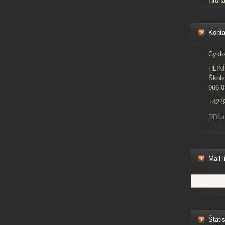
Hron
Konta
Cyklo
HLIN
Škols
966 0
+421
DDfo
Mail l
Štatis