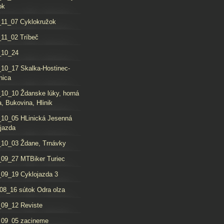
ok
11_07 Cyklokružok
11_02 Tríbeč
_10_24
10_17 Skalka-Hostinec-
nica
10_10 Ždanske lúky, horná
, Bukovina, Hlinik
10_05 HLinická Jesenná
jazda
10_03 Ždane, Trnávky
09_27 MTBiker Turiec
09_19 Cyklojazda 3
08_16 sútok Odra olza
09_12 Reviste
_09_05 zacineme