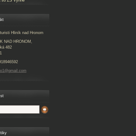
a so ZŠ Vyhne
kt
turisti Hliník nad Hronom
ÍK NAD HRONOM,
ká 482
1
918946592
to1@gmail.com
ist
tiky