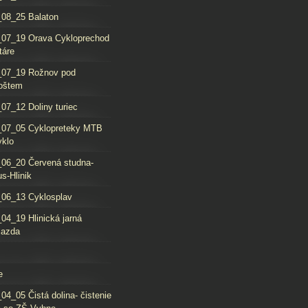
08_25 Balaton
_07_19 Orava Cykloprechod
táre
_07_19 Rožnov pod
oštem
07_12 Doliny turiec
_07_05 Cyklopreteky MTB
yklo
06_20 Červená studna-
s-Hlinik
06_13 Cyklosplav
04_19 Hlinická jarná
jazda
e
04_05 Čistá dolina- čistenie