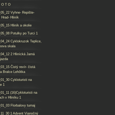
F O T O
05_22 Vyhne- Repište-
 Hrad- Hliník
05_15 Hliník a okolie
05_08 Potulky po Turci 1
04_24 Cyklokruzok Teplice,
oova skala
04_12 2 Hlinícká Jarná
jazda
03_15 Čistý revír- čistá
da Bralce Lehôtka
01_30 Cykloturisti na
e 1
01_11 (16)Cykloturisti na
ch v Hliníku 1
01_03 Florbalovy turnaj
11_30 1 Advent Vianočný