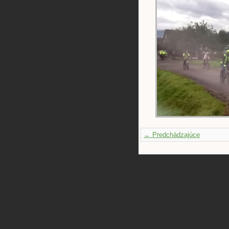
← Predchádzajúce