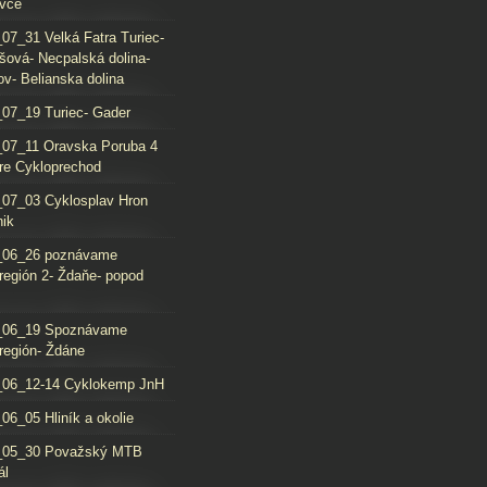
vce
07_31 Velká Fatra Turiec-
šová- Necpalská dolina-
ov- Belianska dolina
07_19 Turiec- Gader
07_11 Oravska Poruba 4
re Cykloprechod
07_03 Cyklosplav Hron
nik
_06_26 poznávame
región 2- Ždaňe- popod
_06_19 Spoznávame
región- Ždáne
_06_12-14 Cyklokemp JnH
06_05 Hliník a okolie
_05_30 Považský MTB
ál