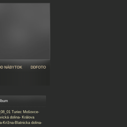
D NÁBYTOK
DDFOTO
album
08_01 Turiec Mošovce-
vická dolina- Králova
a-Krížna-Blatnicka dolina-