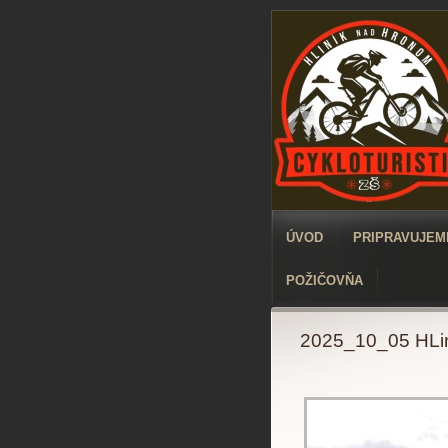
ÚVOD
PRIPRAVUJEME
POŽIČOVŇA
2025_10_05 HLin