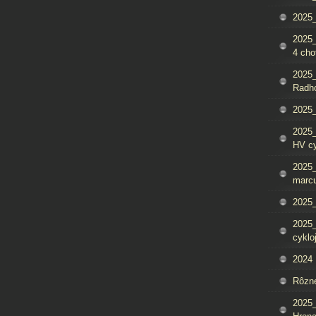
2025_
2025
4 cho
2025
Radh
2025_
2025
HV c
2025_
marcu
2025_
2025_
cyklo
2024
Rôzn
2025_