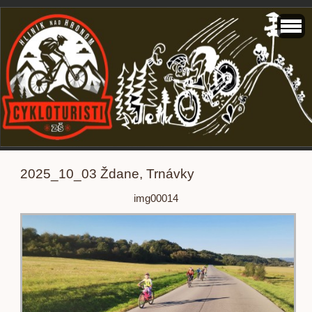
2025_10_03 Ždane, Trnávky
img00014