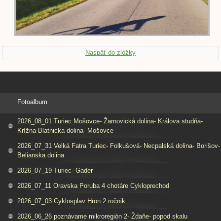
Naspäť do zložky
Fotoalbum
2026_08_01 Turiec Mošovce- Žarnovická dolina- Králova studňa-
Krížna-Blatnicka dolina- Mošovce
2026_07_31 Velká Fatra Turiec- Folkušová- Necpalská dolina- Borišov-
Belianska dolina
2026_07_19 Turiec- Gader
2026_07_11 Oravska Poruba 4 chotáre Cykloprechod
2026_07_03 Cyklosplav Hron 2.ročnik
2026_06_26 poznávame mikroregión 2- Ždaňe- popod skalu