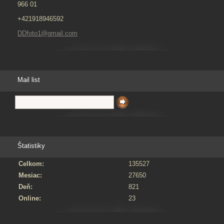
966 01
+421918946592
DDfoto1@gmail.com
Mail list
Štatistiky
Celkom:
135527
Mesiac:
27650
Deň:
821
Online:
23