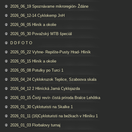
2026_06_19 Spoznávame mikroregión- Ždáne
2026_06_12-14 Cyklokemp JnH
2026_06_05 Hliník a okolie
2026_05_30 Považský MTB špeciál
D D F O T O
2026_05_22 Vyhne- Repište-Pusty Hrad- Hliník
2026_05_15 Hliník a okolie
2026_05_08 Potulky po Turci 1
2026_04_24 Cyklokruzok Teplice, Szaboova skala
2026_04_12 2 Hlinícká Jarná Cyklojazda
2026_03_15 Čistý revír- čistá príroda Bralce Lehôtka
2026_01_30 Cykloturisti na Skalke 1
2026_01_11 (16)Cykloturisti na bežkach v Hliníku 1
2026_01_03 Florbalovy turnaj