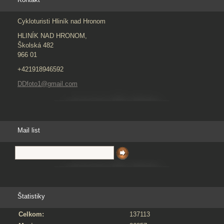
Cykloturisti Hliník nad Hronom
HLINÍK NAD HRONOM,
Školská 482
966 01
+421918946592
DDfoto1@gmail.com
Mail list
Štatistiky
Celkom:
137113