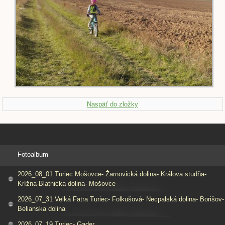
Naspäť do zložky
Fotoalbum
2026_08_01 Turiec Mošovce- Žarnovická dolina- Králova studňa-
Krížna-Blatnicka dolina- Mošovce
2026_07_31 Velká Fatra Turiec- Folkušová- Necpalská dolina- Borišov-
Belianska dolina
2026_07_19 Turiec- Gader