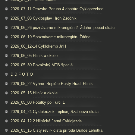
2026_07_11 Oravska Poruba 4 chotáre Cykloprechod
2026_07_03 Cyklosplav Hron 2.ročnik
2026_06_26 poznávame mikroregión 2- Ždaňe- popod skalu
2026_06_19 Spoznávame mikroregión- Ždáne
2026_06_12-14 Cyklokemp JnH
2026_06_05 Hliník a okolie
2026_05_30 Považský MTB špeciál
D D F O T O
2026_05_22 Vyhne- Repište-Pusty Hrad- Hliník
2026_05_15 Hliník a okolie
2026_05_08 Potulky po Turci 1
2026_04_24 Cyklokruzok Teplice, Szaboova skala
2026_04_12 2 Hlinícká Jarná Cyklojazda
2026_03_15 Čistý revír- čistá príroda Bralce Lehôtka