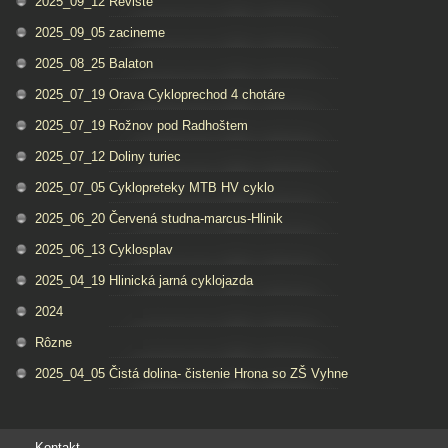
2025_09_12 Reviste
2025_09_05 zacineme
2025_08_25 Balaton
2025_07_19 Orava Cykloprechod 4 chotáre
2025_07_19 Rožnov pod Radhoštem
2025_07_12 Doliny turiec
2025_07_05 Cyklopreteky MTB HV cyklo
2025_06_20 Červená studna-marcus-Hlinik
2025_06_13 Cyklosplav
2025_04_19 Hlinická jarná cyklojazda
2024
Rôzne
2025_04_05 Čistá dolina- čistenie Hrona so ZŠ Vyhne
Kontakt