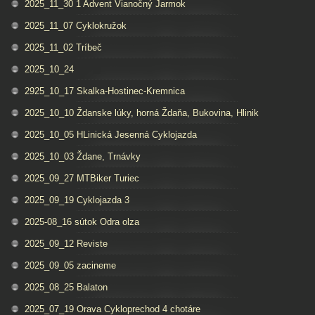
2025_11_30 1 Advent Vianočný Jarmok
2025_11_07 Cyklokružok
2025_11_02 Tríbeč
2025_10_24
2925_10_17 Skalka-Hostinec-Kremnica
2025_10_10 Ždanske lúky, horná Ždaňa, Bukovina, Hlinik
2025_10_05 HLinická Jesenná Cyklojazda
2025_10_03 Ždane, Trnávky
2025_09_27 MTBiker Turiec
2025_09_19 Cyklojazda 3
2025-08_16 sútok Odra olza
2025_09_12 Reviste
2025_09_05 zacineme
2025_08_25 Balaton
2025_07_19 Orava Cykloprechod 4 chotáre