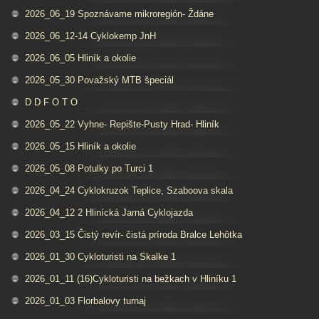
2026_06_19 Spoznávame mikroregión- Ždáne
2026_06_12-14 Cyklokemp JnH
2026_06_05 Hliník a okolie
2026_05_30 Považský MTB špeciál
D D F O T O
2026_05_22 Vyhne- Repište-Pusty Hrad- Hliník
2026_05_15 Hliník a okolie
2026_05_08 Potulky po Turci 1
2026_04_24 Cyklokruzok Teplice, Szaboova skala
2026_04_12 2 Hlinícká Jarná Cyklojazda
2026_03_15 Čistý revír- čistá príroda Bralce Lehôtka
2026_01_30 Cykloturisti na Skalke 1
2026_01_11 (16)Cykloturisti na bežkach v Hliníku 1
2026_01_03 Florbalovy turnaj