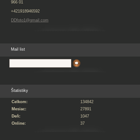
966 01
+421918946592
DDfoto1@gmail.com
Mail list
Štatistiky
Celkom:
134842
Mesiac:
27891
Deň:
1047
Online:
37