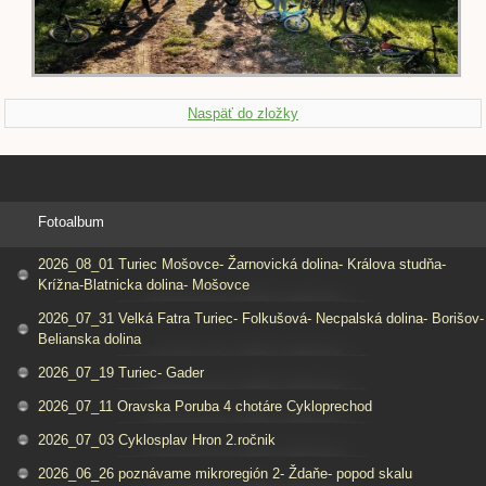
Naspäť do zložky
Fotoalbum
2026_08_01 Turiec Mošovce- Žarnovická dolina- Králova studňa-
Krížna-Blatnicka dolina- Mošovce
2026_07_31 Velká Fatra Turiec- Folkušová- Necpalská dolina- Borišov-
Belianska dolina
2026_07_19 Turiec- Gader
2026_07_11 Oravska Poruba 4 chotáre Cykloprechod
2026_07_03 Cyklosplav Hron 2.ročnik
2026_06_26 poznávame mikroregión 2- Ždaňe- popod skalu