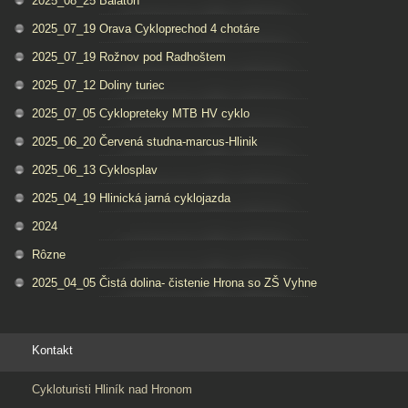
2025_08_25 Balaton
2025_07_19 Orava Cykloprechod 4 chotáre
2025_07_19 Rožnov pod Radhoštem
2025_07_12 Doliny turiec
2025_07_05 Cyklopreteky MTB HV cyklo
2025_06_20 Červená studna-marcus-Hlinik
2025_06_13 Cyklosplav
2025_04_19 Hlinická jarná cyklojazda
2024
Rôzne
2025_04_05 Čistá dolina- čistenie Hrona so ZŠ Vyhne
Kontakt
Cykloturisti Hliník nad Hronom