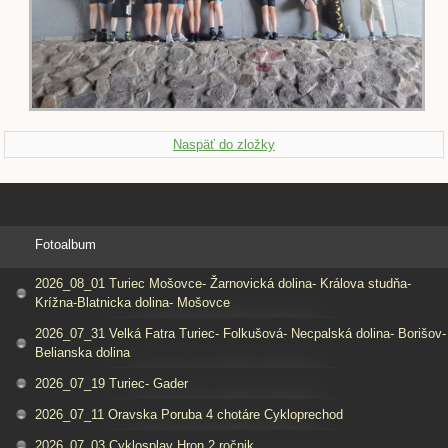
Naspäť do zložky
Fotoalbum
2026_08_01 Turiec Mošovce- Žarnovická dolina- Králova studňa-
Krížna-Blatnicka dolina- Mošovce
2026_07_31 Velká Fatra Turiec- Folkušová- Necpalská dolina- Borišov-
Belianska dolina
2026_07_19 Turiec- Gader
2026_07_11 Oravska Poruba 4 chotáre Cykloprechod
2026_07_03 Cyklosplav Hron 2.ročnik