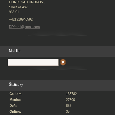
HLINÍK NAD HRONOM,
Školská 482
966 01
+421918946592
DDfoto1@gmail.com
Mail list
Štatistiky
Celkom:
135782
Mesiac:
27600
Deň:
885
Online:
35