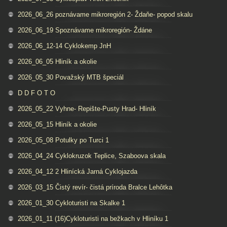
2026_06_26 poznávame mikroregión 2- Ždaňe- popod skalu
2026_06_19 Spoznávame mikroregión- Ždáne
2026_06_12-14 Cyklokemp JnH
2026_06_05 Hliník a okolie
2026_05_30 Považský MTB špeciál
D D F O T O
2026_05_22 Vyhne- Repište-Pusty Hrad- Hliník
2026_05_15 Hliník a okolie
2026_05_08 Potulky po Turci 1
2026_04_24 Cyklokruzok Teplice, Szaboova skala
2026_04_12 2 Hlinícká Jarná Cyklojazda
2026_03_15 Čistý revír- čistá príroda Bralce Lehôtka
2026_01_30 Cykloturisti na Skalke 1
2026_01_11 (16)Cykloturisti na bežkach v Hliníku 1